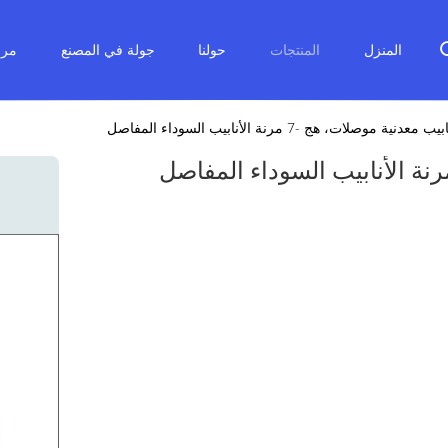
المنزل
المنتجات
حولنا
جولة في المصنع
مرا
نية موصلات، هج -7 مرنة الأنابيب السوداء المفاصل