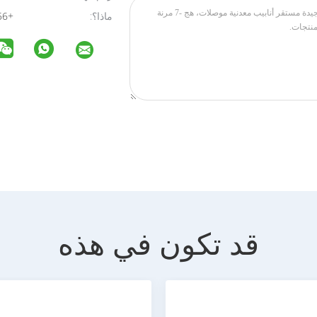
ماذا؟:
+8613590428256
قد تكون في هذه