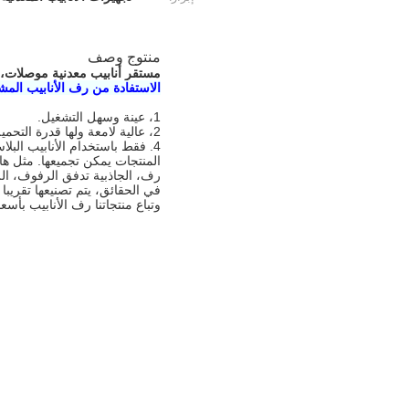
منتوج وصف
مستقر أنابيب معدنية موصلات، هج -7 مرنة الأنابيب السوداء
الاستفادة من رف الأنابيب المش
1، عينة وسهل التشغيل.
2، عالية لامعة ولها قدرة التحميل المختلفة.
4. فقط باستخدام الأنابيب البلاستيكية المغلفة والأنابيب رف المفاصل المعدنية، وجميع أنواع رف الأنابيب
المنتجات يمكن تجميعها. مثل ه
رف، الجاذبية تدفق الرفوف، الرف
في الحقائق، يتم تصنيعها تقريبا
وتباع منتجاتنا رف الأنابيب بأسع