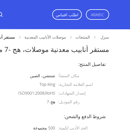
اطلب اقتباس
ARABIC
منزل
المنتجات
موصلات الأنابيب المعدنية
مستقر أنابيب معد
مستقر أنابيب معدنية موصلات، هج -7 مرنة الأنابيب السوداء المفاصل
تفاصيل المنتج:
مكان المنشأ:
شنتشن، الصين
اسم العلامة التجارية:
Top-King
إصدار الشهادات:
ISO9001:2008;RoHS
رقم الموديل:
هج-7
شروط الدفع والشحن:
الحد الأدنى لكمية:
500 مجموعة