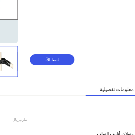
ﺎﺘﺼﻟ ﺍﻶﻧ
معلومات تفصيلية
مارتيريال:
وصلات أنابيب الصلب