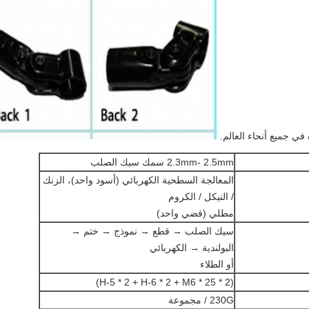
ي جميع أنحاء العالم.
2.3mm- 2.5mm سمك سيك الصلب
المعالجة السطحية الكهربائي (أسود واحد)، الزنك
/ النيكل / الكروم
مطلي (فضي واحد)
سيك الصلب → قطع → نموذج → ختم →
البولندية → الكهربائي
أو الطلاء
(H-5 * 2 + H-6 * 2 + M6 * 25 * 2)
230G / مجموعة