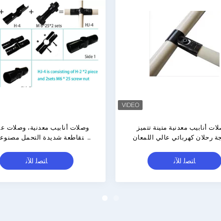
2أدوات الأنبوب المعدنية من الفولاذ
موصلات أنابيب معدنية دائمة ا
ع معالجة السطح بواسطة
من صلب SPCC سميك 
هربافوريزة للأنظمة الصناعية
الكهرباء الوقائية ومعالجات ال
للأنابيب
المصفوفة بالنيكل الزنك الكر
ﺎﺘﺼﻟ ﺍﻶﻧ
ﺎﺘﺼﻟ ﺍﻶﻧ