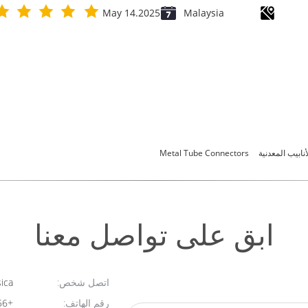
May 14.2025
Malaysia
نابيب المعدنية
Metal Tube Connectors
ابق على تواصل معنا
اتصل شخص:
Jessica​
رقم الهاتف:
+86-13590428256