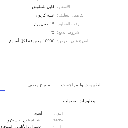
الأسعار:
قابل للتفاوض
تفاصيل التغليف:
علبة كرتون
وقت التسليم:
15 عمل يوم
شروط الدفع:
tt
القدرة على العرض:
10000 مجموعة لكلّ أسبوع
التقييمات والمراجعات
منتوج وصف
معلومات تفصيلية
اللون:
أسود
secrw:
M6 الترباس 25 سيكرو
تجهيزات الأنابيب المعدنية
إبراز:
,