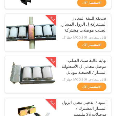
الجودة
الاستفسار الآن
HOT
صديقة للبيئة المعادن
اتصل
350
المشتركة ل الرول المسار،
بنا
الصلب موصلات مشتركة
الألومنيوم أنابيب
في العجاف الأنابيب
قابل للتفاوض MOQ:300 جهاز كمبيوتر شخصى
المفاصل
اطلب
الاستفسار الآن
اقتباس
HOT
نهاية عالية سيك الصلب
موصل معدني ل الأسطوانة
خريطة
المسار / الجمعية موبايل
116
الموقع
عربة
قابل للتفاوض MOQ:300 جهاز كمبيوتر شخصى
سبائك الألومنيوم
الاستفسار الآن
سياسة
الأنابيب
HOT
أسود / الذهبي معدن الرول
الخصوصية
المسار المشترك /
موصلات 28 ملليمتر