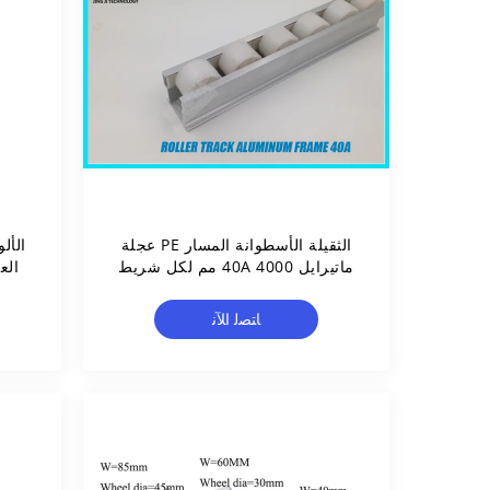
الثقيلة الأسطوانة المسار PE عجلة
الأل
ماتيرايل 40A 4000 مم لكل شريط
الع
الطول القياسي
ﺎﺘﺼﻟ ﺍﻶﻧ