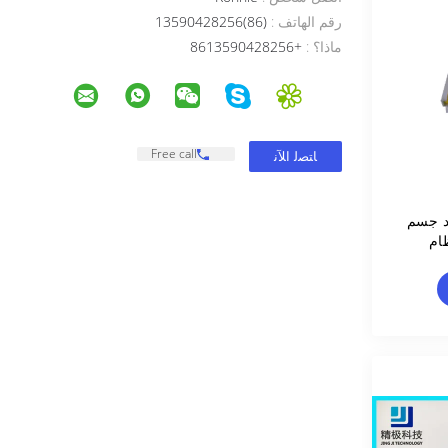
رقم الهاتف :
(86)13590428256
ماذا؟ :
+8613590428256
Free call
د جسم
ام