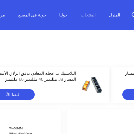
المنزل
المنتجات
حولنا
جولة في المصنع
مرا
لمسار
البلاستيك ب عجلة المعادن تدفق انزلاق الأسط
المسار 38 ملليمتر 40 ملليمتر 60 ملليمتر
ﺎﺘﺼﻟ ﺍﻶﻧ