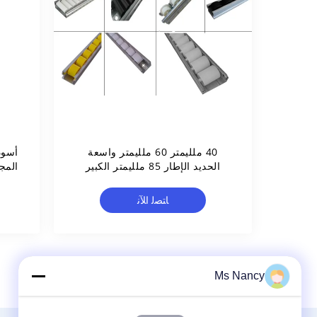
40 ملليمتر 60 ملليمتر واسعة
أسود
الحديد الإطار 85 ملليمتر الكبير
المسار بكرة عجلات الأبيض بلاسون
ﺎﺘﺼﻟ ﺍﻶﻧ
Ms Nancy