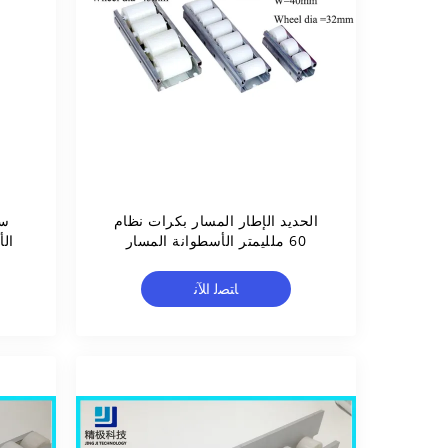
الحديد الإطار المسار بكرات نظام
سب
60 ملليمتر الأسطوانة المسار
ال
الناقل الأبيض بلاسون
ﺎﺘﺼﻟ ﺍﻶﻧ