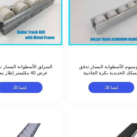
ومنيوم الأسطوانة المسار تدفق
سكك الحديدية بكرة الجاذبية
عرض 40 ملليمتر إطار 
الناقل مع بي بكرات 40A
للناقلات و تدفق الرف
ﺎﺘﺼﻟ ﺍﻶﻧ
ﺎﺘﺼﻟ ﺍﻶﻧ