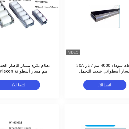
عجلة سوداء 4000 مم / بار 50A
سار أسطواني شديد التحمل
لأرفف عربة FIFO SGS
للناقل
ﺎﺘﺼﻟ ﺍﻶﻧ
ﺎﺘﺼﻟ ﺍﻶﻧ