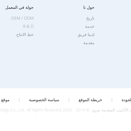
حول نا
جولة في المعمل
تاريخ
OEM / ODM
خدمة
R & D
لدينا فريق
خط الانتاج
مقدمة
جودة
|
خريطة الموقع
|
سياسة الخصوصية
|
موقع ا
2026 Shenzhen Jingji Technology Co., Ltd.. All Rights Reserved.