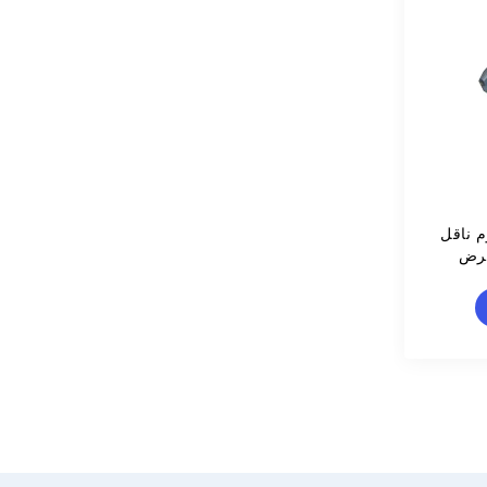
م ناقل