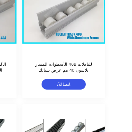
للناقلات 40B الأسطوانة المسار
الأل
بلاسون 40 مم عرض سبائك
ال
الألومنيوم شفة الإطار
ﺎﺘﺼﻟ ﺍﻶﻧ