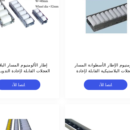
ومنيوم الإطار الأسطوانة المسار
إطار الألومنيوم المسار البل
جلات البلاستيكية القابلة لإعادة
العجلات القابلة لإعادة التدو
التدوير مع بكرات PE 60-B
60 مم مع بكرات PE 60-A
ﺎﺘﺼﻟ ﺍﻶﻧ
ﺎﺘﺼﻟ ﺍﻶﻧ