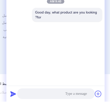
9:40 AM
الاقسام
Good day, what product are you looking 
الأنابيب المعدنية المفاصل
for?
شينزن جينغجي تيشنولوغي كو.،
الألومنيوم أنابيب المفاصل
لت.
سبائك الألومنيوم الأنابيب
عبس / بي المغلفة الأنابيب، سبائك
موصلات الأنابيب المعدنية
الألومنيوم الأنابيب، الأنابيب
المشتركة، الأنابيب الرف،
الأسطوانة المسار والأنابيب ونظام
مشترك
ضبط ال
الصين جيّد جودة موصلات الأنابيب المعدنية مزود. © 2014 - 