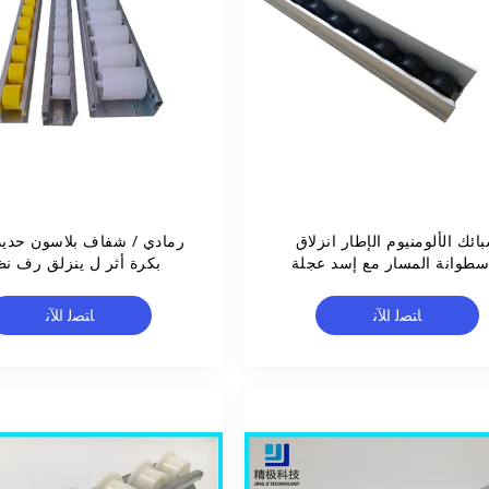
ائك الألومنيوم الإطار انزلاق
رمادي / شفاف بلاسون حدي
أسطوانة المسار مع إسد عجلة
بكرة أثر ل ينزلق رف نظ
سوداء وشفة الألومنيوم
ﺎﺘﺼﻟ ﺍﻶﻧ
ﺎﺘﺼﻟ ﺍﻶﻧ