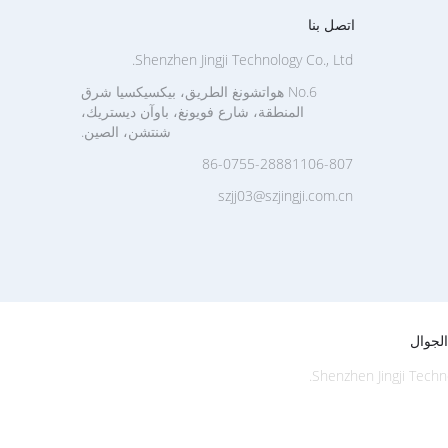
اتصل بنا
Shenzhen Jingji Technology Co., Ltd.
No.6 هواتشونغ الطريق، بيكسيكسيا شرق
المنطقة، شارع فويونغ، باوآن ديستريك،
شنتشن، الصين.
86-0755-28881106-807
szjj03@szjingji.com.cn
لجوال