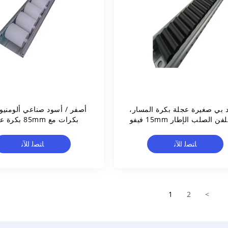
 بي صغيرة عجلة بكرة المسار،
أصفر / أسود صناعي ألومنيو
المجلفن الصلب الإطار 15mm فيفو
بكرات مع 85mm بكرة عرض
الرف
ﺎﺘﺼﻟ ﺍﻶﻧ
ﺎﺘﺼﻟ ﺍﻶﻧ
1
2
>