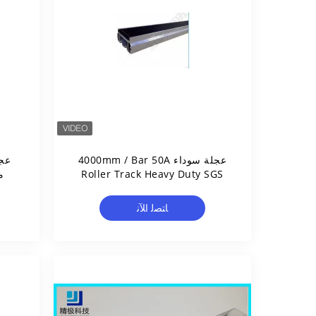
عجلة سوداء 4000mm / Bar 50A
Roller Track Heavy Duty SGS
م
ﺎﺘﺼﻟ ﺍﻶﻧ