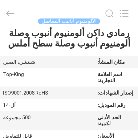
Shenzhen
Jingji
Technology
Co.,
Ltd..
الألومنيوم أنابيب المفاصل
All
Rights
Reserved.
رمادي داكن ألومنيوم أنبوب وصلة
المنزل
ألومنيوم أنبوب وصلة سطح أملس
المنتجات
مكان المنشأ:
شنتشن، الصين
حولنا
اسم العلامة
Top-King
التجارية:
جولة
إصدار الشهادات:
ISO9001:2008;RoHS
في
رقم الموديل:
آل-14
المصنع
الحد الأدنى
500 مجموعة
لكمية:
مراقبة
الأسعار:
قابل للتفاوض