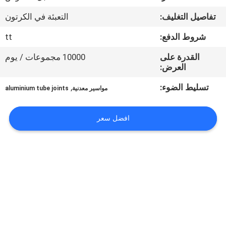
الجودة
تفاصيل التغليف:
التعبئة في الكرتون
اتصل
شروط الدفع:
tt
بنا
القدرة على
10000 مجموعات / يوم
العرض:
اطلب
تسليط الضوء:
,
مواسير معدنية
aluminium tube joints
اقتباس
افضل سعر
خريطة
الموقع
سياسة
الخصوصية