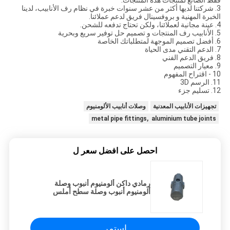
فقط الصانع لمنتجات هذه المنتجات.
3. شركتنا لديها أكثر من عشر سنوات خبرة في نظام رف الأنابيب، لدينا
الخبرة المهنية و بروفسينال فريق لدعم عملائنا.
4. عينة مجانية لعملائنا، ولكن تحتاج تدفعه للشحن.
5. الأنابيب رف المنتجات و تصميم حل توفير سريع وبحرية
6. أفضل تصميم الموجهة لمتطلباتك الخاصة
7. الدعم التقني مدى الحياة
8. فريق الدعم الفني
9. معيار التصميم
10 - اقتراح المفهوم
11. الرسم 3D
12. تسليم جزء
تجهيزات الأنابيب المعدنية
وصلات أنابيب الألومنيوم
metal pipe fittings, aluminium tube joints
احصل على افضل سعر ل
رمادي داكن ألومنيوم أنبوب وصلة
ألومنيوم أنبوب وصلة سطح أملس
استمر