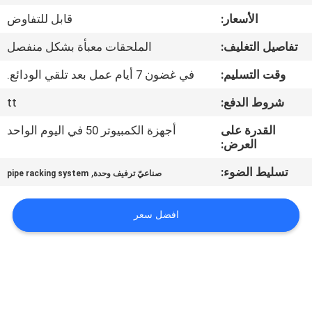
الجودة
الأسعار:
قابل للتفاوض
تفاصيل التغليف:
الملحقات معبأة بشكل منفصل
اتصل
بنا
وقت التسليم:
في غضون 7 أيام عمل بعد تلقي الودائع.
شروط الدفع:
tt
اطلب
القدرة على
أجهزة الكمبيوتر 50 في اليوم الواحد
اقتباس
العرض:
تسليط الضوء:
,
صناعيّ ترفيف وحدة
pipe racking system
خريطة
الموقع
افضل سعر
سياسة
الخصوصية