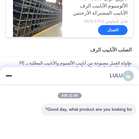
الألومنيوم الأنابيب الرف
الأنابيب المشتركة الأرجنتين
أودم أوم
قابل للتفاوض MOQ:5 PCS
الاتصال
الصلب الأنابيب الرف
طاولة العمل مصنوعة من أنابيب الألمنيوم والأنابيب المطلية بـ PE
وأنابيب الفولاذ المقاوم للصدأ ، إلخ.
LULU
رفوف التخزين الصناعية المشتركة المعدنية ، نظام أرفف أنابيب التخزين
المشترك
11:46 AM
رف تخزين فولاذي قابل لإعادة التدوير ، رف ملابس ، وصلات مواسير
توصيل للمنازل
Good day, what product are you looking for?
فئات شعبية
جميع