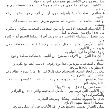
هذا النوع من رف الأنابيب هو فيفو تدفق أنبوب الاجهاد.
3. الأنابيب رف المنتجات هي مرنة لتجميع وتفكيك، يمكنك ضبط حجم بو
يكلفس.
4.
صانعي القطع الأصلية وأوديإم. مجرد ارسال الرسم من المنتجات رف
الأنابيب.
أو حجم الخاصة بك، الحمولة. ثم سنقوم بعرض التصميم بالنسبة لك.
وصف:
1. البلاستيك المغلفة الأنابيب وأنه من المفاصل المعدنية يمكن أن تتكون
من عدة أنواع من المنتجات كما
نحن نفضل باستخدام الأنابيب ومرنة ربط أجزاء.
يمكننا التجمع أنواع كثيرة
من
الأنابيب الأرفف المنتجات، مثل الأنابيب الرف، خط الانتاج، محطة العمل
وغيرها من الأنابيب
رفوف نظام ما تريد القيام به.
2. إن هذا النوع من الأرفف مصنوع من أنابيب بلاستيكية مغلفة و نوع
مختلف
المعادن المفاصل. بيزيدس، هذا نوع رفوف الأنابيب أيضا مع بكرة و
الأسطوانة track.It مريحة
لتخزين واتخاذ السلع. باستخدام فيفو (أولا في أول من) نموذج.
نظام رف
الأنابيب على نطاق واسع
تستخدم إينوتو الصناعة، الأجهزة المنزلية، الصناعات الخفيفة و الصناعة
الإلكترونية، الخ.
3. سمة من نوع تدفق أنبوب الاجهاد:
بين الأنابيب التي تربط بين المفاصل المعدنية، والتي ثابتة مع البراغي
والمكسرات دون أي
لحام.
لها بسهولة لتفكيك، وهيكل ومريحة للتحرك
استخدام أبسط مفهوم الإنتاج.
يمكن للعملاء تصميم وتجميع نظام رف الأنابيب في أي شكل مريح.