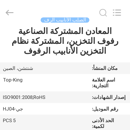
Shenzhen
Jingji
Technology
Co.,
Ltd..
الصلب الأنابيب الرف
All
Rights
Reserved.
المعادن المشتركة الصناعية
المنزل
رفوف التخزين، المشتركة نظام
المنتجات
التخزين الأنابيب الرفوف
حولنا
مكان المنشأ:
شنتشن، الصين
اسم العلامة
Top-King
جولة
التجارية:
في
إصدار الشهادات:
ISO9001:2008;RoHS
المصنع
رقم الموديل:
جي-HJ04
الحد الأدنى
5 PCS
مراقبة
لكمية: