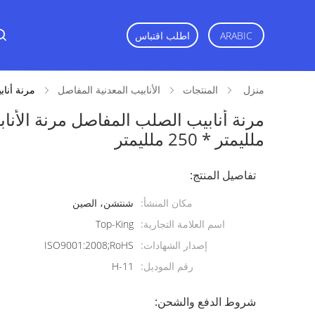
اطلب اقتباس
ARABIC
منزل
المنتجات
الأنابيب المعدنية المفاصل
مرنة أنابيب الص
ملليمتر * 250 ملليمتر
تفاصيل المنتج:
مكان المنشأ:
شنتشن، الصين
اسم العلامة التجارية:
Top-King
إصدار الشهادات:
ISO9001:2008;RoHS
رقم الموديل:
H-11
شروط الدفع والشحن: