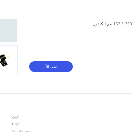
ﺎﺘﺼﻟ ﺍﻶﻧ
اللون:
usge:
رمز رئيسيّ: