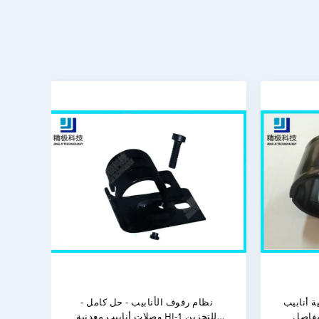
لة
وصلات الأنابيب المعدنية HJ-1 - حل
أثاث 
كل مرن
التصنيع الرشيق كايزن وإعادة التشكيل