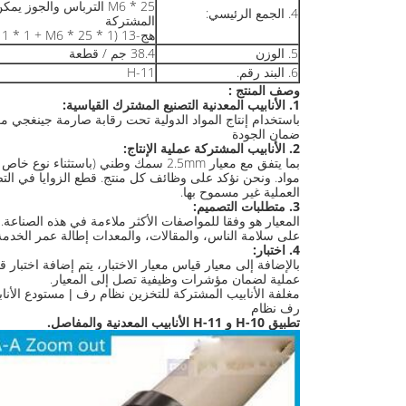
M6 * 25 الترباس والجوز
4. الجمع الرئيسي:
المشتركة
هج-13 (H-10 * 1 + H-11 * 1 + M6 * 25 * 1)
5. الوزن
38.4 جم / قطعة
6. البند رقم.
H-11
وصف المنتج :
1. الأنابيب المعدنية التصنيع المشترك القياسية:
باستخدام إنتاج المواد الدولية تحت رقابة صارمة جينغجي مر
ضمان الجودة
2. الأنابيب المشتركة عملية الإنتاج:
بما يتفق مع معيار 2.5mm سمك وطني (باستثناء نوع خاص المنتجات) سيك
مواد. ونحن نؤكد على وظائف كل منتج. قطع الزوايا في التص
العملية غير مسموح بها.
3. متطلبات التصميم:
المعيار هو وفقا للمواصفات الأكثر ملاءمة في هذه الصناعة. 
على سلامة الناس، والمقالات، والمعدات إطالة عمر الخدمة
4. اختبار:
بالإضافة إلى معيار قياس معيار الاختبار، يتم إضافة اختبا
عملية لضمان مؤشرات وظيفية تصل إلى المعيار.
مغلفة الأنابيب المشتركة للتخزين نظام رف | مستودع الأنا
رف نظام
تطبيق H-10 و H-11 الأنابيب المعدنية والمفاصل.