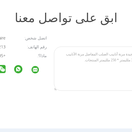
ابق على تواصل معنا
اتصل شخص:
Claire
رقم الهاتف:
86-13434730213
ماذا؟:
+8613682538305