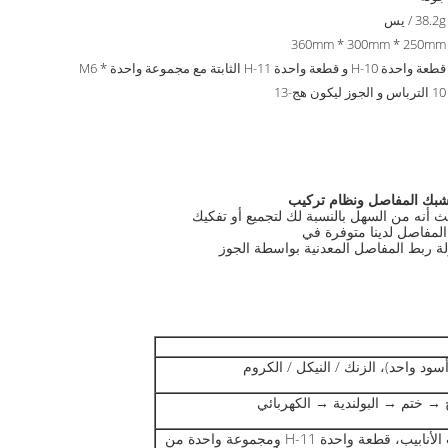
38.2g / يس
360mm * 300mm * 250mm
قطعة واحدة H-10 و قطعة واحدة H-11 الثابتة مع مجموعة واحدة M6 *
10 الترباس و الجوز ليكون هج-13
المشبك المفاصل ونظام تركيب
 أنه من السهل بالنسبة لك لتجميع أو تفكيك
المفاصل لدينا متوفرة في
ة ربط المفاصل المعدنية بواسطة الجوز
سود واحد)، الزنك / النيكل / الكروم
ختم → البولندية → الكهربائي
قطعة واحدة من H-10 وصلات الأنابيب، قطعة واحدة H-11 ومجموعة واحدة من