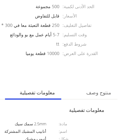
الحد الأدنى لكمية:
500 مجموعة
الأسعار:
قابل للتفاوض
تفاصيل التغليف:
250 قطعة التعبئة معا في 300 * 250 * 152 مم الكرتون
وقت التسليم:
5-7 أيام عمل مع بو والودائع
شروط الدفع:
tt
القدرة على العرض:
10000 قطعة يوميا
منتوج وصف
معلومات تفصيلية
معلومات تفصيلية
مادة:
2.5mm سمك سيك
اسم:
أنابيب المشبك المشتركة
شكل:
أنبوب مشبك