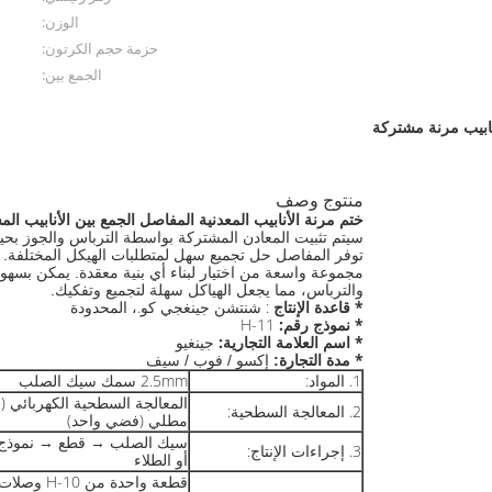
الوزن:
حزمة حجم الكرتون:
الجمع بين:
ابيب مرنة مشتركة
منتوج وصف
ختم مرنة الأنابيب المعدنية المفاصل الجمع بين الأنابيب 
سيتم تثبيت المعادن المشتركة بواسطة الترباس والجوز بحيث
توفر المفاصل حل تجميع سهل لمتطلبات الهيكل المختلفة.
مجموعة واسعة من اختيار لبناء أي بنية معقدة.
يمكن بسهول
والترباس، مما يجعل الهياكل سهلة لتجميع وتفكيك.
* قاعدة الإنتاج
: شنتشن جينغجي كو.، المحدودة
* نموذج رقم:
H-11
* اسم العلامة التجارية:
جينغيو
*
مدة التجارة:
إكسو / فوب / سيف
1. المواد:
2.5mm سمك سيك الصلب
المعالجة السطحية الكهربائي (أ
2. المعالجة السطحية:
مطلي (فضي واحد)
سيك الصلب → قطع → نموذج → 
3. إجراءات الإنتاج:
أو الطلاء