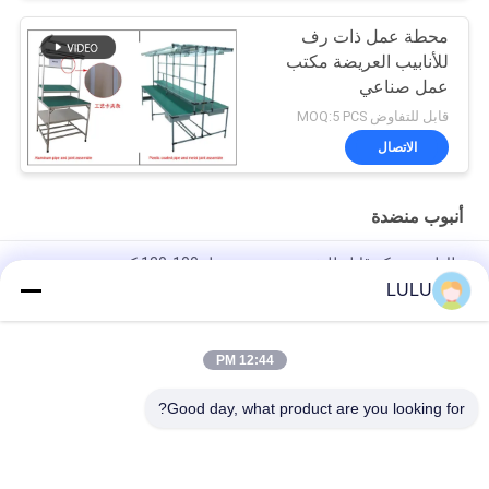
محطة عمل ذات رف
للأنابيب العريضة مكتب
عمل صناعي
قابل للتفاوض MOQ:5 PCS
الاتصال
أنبوب منضدة
طاولة متحركة قابلة للتخصيص سعة تحميل 100-120 كجم من
الألومنيوم المصبوب
LULU
الألومنيوم PE الفولاذ المقاوم للصدأ الأنابيب منضدة مخصصة لخط الإنتاج
/ ورشة عمل
12:44 PM
حار بيع خط إنتاج منضدة الألومنيوم الشخصي خط التجميع حجم مخصص
Good day, what product are you looking for?
فئات شعبية
جميع