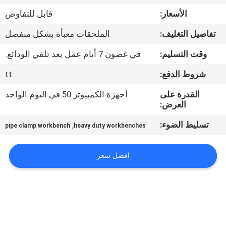
الجودة
الأسعار:
قابل للتفاوض
تفاصيل التغليف:
الملحقات معبأة بشكل منفصل
اتصل
بنا
وقت التسليم:
في غضون 7 أيام عمل بعد تلقي الودائع.
شروط الدفع:
tt
اطلب
القدرة على
أجهزة الكمبيوتر 50 في اليوم الواحد
اقتباس
العرض:
تسليط الضوء:
,
pipe clamp workbench
heavy duty workbenches
خريطة
الموقع
افضل سعر
سياسة
الخصوصية