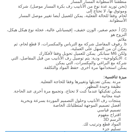
منطقتنا الأسطوانة المسار المسار
(نحن توريد عدة نوع من الأنابيب رف بكرة المسار موصل).
شركة
وموثوق بها، لا تحتاج إلى
لحام.
وفقا للحالة الفعلية، يمكن للعميل أيضا تغيير موصل المسار
الأسطوانة.
(2) أ.
حجم صغير، الوزن خفيف، إفيسيانلي عالية، عجلة نوع هيكل هيكل،
النزوح هو
ملائم.
b. رفوف المفاصل شركة مع الترباس والمكسرات، لا قطع لحام، ثم
يمكن أن من السهل على العملية،
ولكن M6 سبانكر. يمكن للعميل تحويل وفقا لأفكارك
c. الايكولوجية-- ودية: يتم توصيل رف الأنابيب من قبل المفاصل، التي
شركة مع البراغي والمكسرات، التي يمكن
يمكن استخدامها مرة أخرى.
حفظ المواد والتكلفة.
ميزة تنافسية:
مرنة.
يمكن تعديلها وتغييرها وفقا للحاجة الفعلية.
نظيفة وجيدة المظهر.
يمكن تفكيكها عندما كنت لا تحتاج، وتجميع مرة أخرى عند الحاجة.
عينة مجانية
منتجات رف الأنابيب وحلول التصميم الموردة بسرعة وبحرية
أفضل تصميم الموجهة لمتطلباتك الخاصة
تصميم قياسي
اقتراح مفهوم
الرسم 3D
المواد قطع وترتيب لك.
تسليم جزء