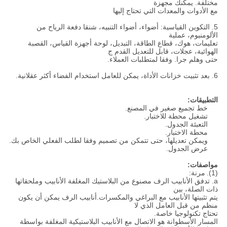
مختلفة. يمكنك مجهزة
مع الأدوات والمعدات التي تحتاج إليها
5. التكوين القياسية: أضواء، أضواء التنبيه، شنقا دفعة الرياح من
الألومنيوم، عملية
تعليمات، هوك، قطاع الطاقة، التبديل، لوحة أجهزة القياس، القصبة
الهوائية، عجلات، قابل للتعديل القدم ج
حتى وهلم جرا. وفقا لمتطلبات العملاء.
6. بعد تثبيت خزانات الأداة، يمكن للعامل استخدام الفضاء أكثر عقلانية.
التطبيقات:
خط تجميع صغير في المصنع.
تشغيل محطة للاختبار.
التعبئة الجدول.
محطة الاختبار.
ويمكن تعديلها، حتى تتمكن من تصميم وفقا لطلب الفعلي الخاص بك.
عرض الجدول.
مواصفات:
(1).
مرنة:
a. تدفق الأنابيب الرف مصنوع من البلاستيك المغلفة الأنابيب وملحقاتها
ذات الصلة، بين
يتم تثبيتها الأنابيب مع البراغي والمكسرات.أنابيب الرف يمكن أن يكون
منظم من قبل العامل الذي لا
تحتاج تكنولوجيا خاصة.
المسار الأسطوانة هو الاتصال مع الأنابيب البلاستيكية المغلفة بواسطة