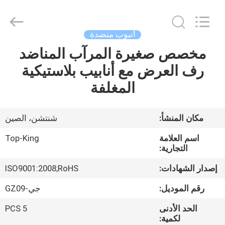
Shenzhen
Jingji
Technology
Co.,
Ltd..
أنبوب منضدة
All
Rights
Reserved.
مخصص صغيرة المرآب المناضد
المنزل
رف العرض مع أنابيب بلاستيكية
المنتجات
المغلفة
حولنا
مكان المنشأ:
شنتشن، الصين
اسم العلامة
Top-King
جولة
التجارية:
في
إصدار الشهادات:
ISO9001:2008;RoHS
المصنع
رقم الموديل:
جي-GZ09
الحد الأدنى
5 PCS
مراقبة
لكمية: