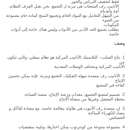
فقط لتخفيف الترباس والجوز.
الأنابيب رف المنتجات هي مرنة ل التجمع. نحن نقبل العرف النظام،
أوم وأوديإم
من السهل التعامل مع المواد الخام وتجميع المنتج كمادة خام مصنوعة
من الضوء
المكونات.
يتطلب تجميع الحد الأدنى من الأدوات وليس هناك حاجة إلى أدوات
خاصة.
وصف:
1. نتاج الصلب-- البلاستيك الأنابيب المركبة هو نظام نمطي، والتي تتكون
من
الأنابيب المركبة ومختلف الوصلات المعدنية.
2. الأنابيب رف منضدة سهلة التفكيك، التجمع ومرنة. فإنه يمكن تحسين
الإنتاج
كفاءة في المصنع.
2. تصميم لمصنع التجميع، معدات ورشة الإنتاج، منصة الصيانة،
محطة التشغيل وغيرها من منشأة الإنتاج.
3. إن منضدة رف الأنبوب هي طاولة معالجة خاصة، مع مضادة للتآكل و
مضاد للكهرباء الساكنة
الخصائص.
4. مجموعة متنوعة من كونترتوب يمكن اختارها، وتلبية بمقتضيات