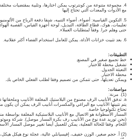
4. مجموعة متنوعة من كونترتوب يمكن اختارها، وتلبية بمقتضيات مختلفة. يمكنك مجهزة
مع الأدوات والمعدات التي تحتاج إليها
5. التكوين القياسية: أضواء، أضواء التنبيه، شنقا دفعة الرياح من الألومنيوم، عملية
تعليمات، هوك، قطاع الطاقة، التبديل، لوحة أجهزة القياس، القصبة الهوائ
حتى وهلم جرا. وفقا لمتطلبات العملاء.
6. بعد تثبيت خزانات الأداة، يمكن للعامل استخدام الفضاء أكثر عقلانية.
التطبيقات:
خط تجميع صغير في المصنع.
تشغيل محطة للاختبار.
التعبئة الجدول.
محطة الاختبار.
ويمكن تعديلها، حتى تتمكن من تصميم وفقا لطلب الفعلي الخاص بك.
مواصفات:
(1).
مرنة:
a. تدفق الأنابيب الرف مصنوع من البلاستيك المغلفة الأنابيب وملحقاتها ذات الصلة، بين
يتم تثبيتها الأنابيب مع البراغي والمكسرات.أنابيب الرف يمكن أن يكون م
تحتاج تكنولوجيا خاصة.
المسار الأسطوانة هو الاتصال مع الأنابيب البلاستيكية المغلفة بواسطة من
(نحن توريد عدة نوع من الأنابيب رف بكرة المسار موصل).
شركة وموثوق ب
اللحام.
وفقا للحالة الفعلية، يمكن للعميل أيضا تغيير موصل المسار الأسط
(2) أ.
حجم صغير، الوزن خفيف، إفيسيانلي عالية، عجلة نوع هيكل هيكل، 