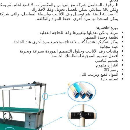
ملائم.
b. رفوف المفاصل شركة مع الترباس والمكسرات، لا قطع لحام، ثم يمكن أن من السهل على العملية،
ولكن M6 سبانكر. يمكن للعميل تحويل وفقا لأفكارك
C. صديقة للبيئة: يتم توصيل رف الأنابيب بواسطة المفاصل، والتي شركة مع البراغي والمكسرات، التي يمكن
يمكن استخدامها مرة أخرى.
حفظ المواد والتكلفة.
ميزة تنافسية:
مرنة.
يمكن تعديلها وتغييرها وفقا للحاجة الفعلية.
نظيفة وجيدة المظهر.
يمكن تفكيكها عندما كنت لا تحتاج، وتجميع مرة أخرى عند الحاجة.
عينة مجانية
منتجات رف الأنابيب وحلول التصميم الموردة بسرعة وبحرية
أفضل تصميم الموجهة لمتطلباتك الخاصة
تصميم قياسي
اقتراح مفهوم
رسم 3D
المواد قطع وترتيب لك.
تسليم جزء