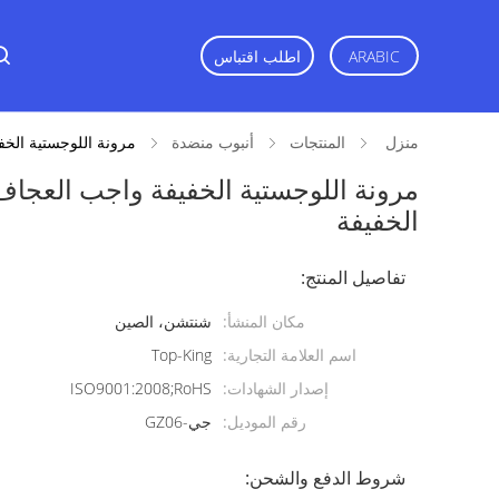
اطلب اقتباس
ARABIC
منزل
المنتجات
أنبوب منضدة
مرونة اللوجستية الخف
مرونة اللوجستية الخفيفة واجب العجاف
الخفيفة
تفاصيل المنتج:
مكان المنشأ:
شنتشن، الصين
اسم العلامة التجارية:
Top-King
إصدار الشهادات:
ISO9001:2008;RoHS
رقم الموديل:
جي-GZ06
شروط الدفع والشحن: