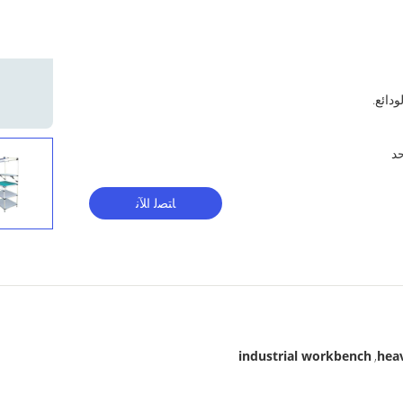
ﺎﺘﺼﻟ ﺍﻶﻧ
industrial workbench
hea
,