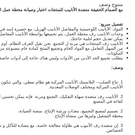
منتوج وصف
مع الصمام الخفيفة منضدة الأنابيب للمنتجات اختبار وصيانة محطة عمل ال
تفصيل سريع:
المواد: الأنابيب اللوجستية والمفاصل الأنابيب الهزيل، مع حصيرة إسد في
وحدات الأنابيب رف محطة العمل، يتم تجميعها بواسطة الأنابيب المفاصل و m6 * 25 الثا
يمكن تعديل حجم لتلبية حاجتك.
الأنابيب رف المنتجات هي مرنة ل التجمع. نحن نقبل العرف النظام، أوم و
من السهل التعامل مع المواد الخام وتجميع المنتج كمادة خام مصنوعة من
المكونات.
يتطلب تجميع الحد الأدنى من الأدوات وليس هناك حاجة إلى أدوات خاصة.
وصف:
1. نتاج الصلب-- البلاستيك الأنابيب المركبة هو نظام نمطي، والتي تتكون من
الأنابيب المركبة ومختلف الوصلات المعدنية.
2. الأنابيب رف منضدة سهلة التفكيك، التجمع ومرنة. فإنه يمكن تحسين الإنتاج
كفاءة في المصنع.
2. تصميم لمصنع التجميع، معدات ورشة الإنتاج، منصة الصيانة،
محطة التشغيل وغيرها من منشأة الإنتاج.
3. إن منضدة رف الأنبوب هي طاولة معالجة خاصة، مع مضادة للتآكل و مضاد للكهرباء الساكنة
الخصائص.