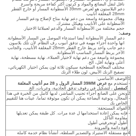
ناقل لنقل البضائع والمواد و كرتون أكثر كفاءة مريحة وأسرع.
دعم البلاستون هو لعرض 39mm الأسطوانة المسار أو خارج القطر
28mm المغلفة أنابيب
وهناك مجموعة واسعة من دعم نهاية متاح لإصلاح ودعم المسار
الأسطوانة على الأنابيب وهيكل مشترك.
حجم مختلفة من الأسطوانة المسار والدعم لعملائنا الاختيار.
وصف:
دعم المسار الأسطوانة أيضا استدعاء الموصل من المسار الأسطوانة.
انها واحدة أجزاء مهمة في تدفق أنبوب رف النظام.
لأن تلك بلاسون
دعم جانب واحد يربط خارج القطر 28mm المغلفة الأنابيب، والجانب
الآخر يربط المسار المناسب الأسطوانة.
مجموعة واسعة من دعم نهاية لاختيار العملاء، نهاية مسطحة، نهاية
أعلى ونهاية أقل، الخ.
مختلف المعالجة السطحية سيكون ثلاثة لون يمكن اختيار.
الكهربائي،
تصفيح الزنك الأبيض، لون طلاء الزنك
1
الوصف الأساسي:
-
تستخدم مع
عرض 39MM
المسار الرول
و
28 مم أنابيب المغلفة
كمفصل
، لتشكيل في رفوف تدفق الجاذبية، وعربات، الخ.
2
ونحن على الصانع أجزاء تجنيب المباشر، لديها كامل من الخبرة في هذا
-
المجال، ونوعية البضاعة يمكن أن تكون موثوقة تماما، عينات هنا للتقييم
الخاص بك
3
الفوائد المستحقة:
-
فإنه يمكن إعادة استخدامها ل عدة مرات. كل طبقة يمكن تعديلها
مقاومة التآكل
أطول لونجرفيتي أطول
قوة دائمة والمرونة
4
مع مستقلة الاستيراد والتصدير السلطة، أنشأنا نظام خدمة كاملة