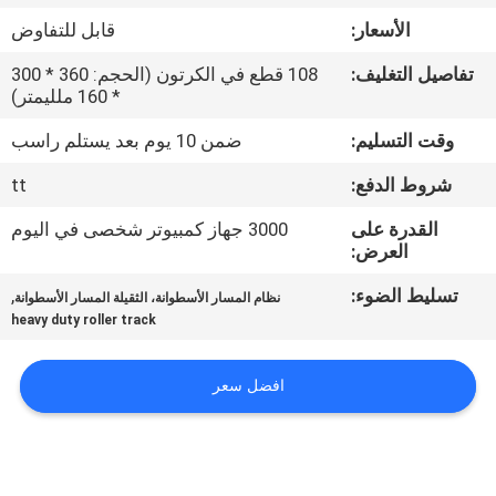
الجودة
الأسعار:
قابل للتفاوض
تفاصيل التغليف:
108 قطع في الكرتون (الحجم: 360 * 300
اتصل
* 160 ملليمتر)
بنا
وقت التسليم:
ضمن 10 يوم بعد يستلم راسب
شروط الدفع:
tt
اطلب
اقتباس
القدرة على
3000 جهاز كمبيوتر شخصى في اليوم
العرض:
تسليط الضوء:
,
خريطة
نظام المسار الأسطوانة، الثقيلة المسار الأسطوانة
heavy duty roller track
الموقع
افضل سعر
سياسة
الخصوصية