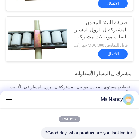
الاتصال
صديقة للبيئة المعادن
المشتركة ل الرول المسار،
الصلب موصلات مشتركة
في العجاف الأنابيب
قابل للتفاوض MOQ:300 جهاز كمبيوتر شخصى
الاتصال
مشترك ل المسار الأسطوانة
انخفاض مستوى المعادن موصل المشتركة ل الرول المسار في الأنابيب
نظام مشترك
Ms Nancy
غلفانيز المشتركة ل الأسطوانة المسار بلاسون موصل 2.5 ملليمتر سمك
الصلب المواد
3:57 PM
مخصص 40MM الحديد الصلب الإطار انزلاق الأسطوانة المسار في
تدفق الأنابيب الرفوف
Good day, what product are you looking for?