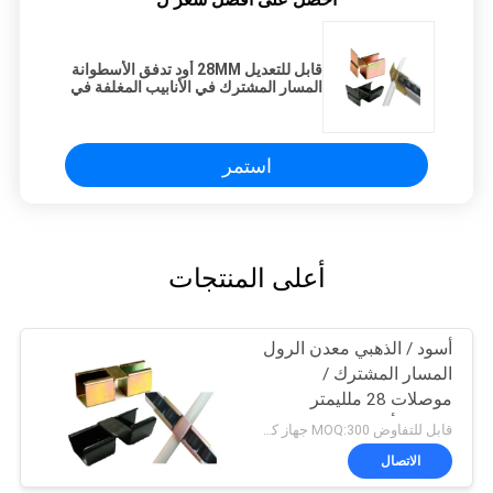
قابل للتعديل 28MM أود تدفق الأسطوانة
المسار المشترك في الأنابيب المغلفة في
الصناعية
استمر
أعلى المنتجات
أسود / الذهبي معدن الرول
المسار المشترك /
موصلات 28 ملليمتر
المغلفة أنابيب
قابل للتفاوض MOQ:300 جهاز كمبيوتر شخصى
الاتصال