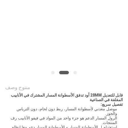
منتوج وصف
قابل للتعديل 28MM أود تدفق الأسطوانة المسار المشترك في الأنابيب
المغلفة في الصناعية
تفصيل سريع:
موصل معدني لأسطوانة المسار، ربط دون لحام، دون الترباس
والجوز.
الرول المسار الدعم هو جزء واحد من المواد في فيفو الأنابيب رف
المنتجات.
استخدام ل الأسطوانة المسار و الأسطوانة المسار دعم معا لنظام