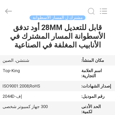
Shenzhen
Jingji
Technology
Co.,
Ltd..
مشترك ل المسار الأسطوانة
All
Rights
Reserved.
قابل للتعديل 28MM أود تدفق
المنزل
الأسطوانة المسار المشترك في
المنتجات
الأنابيب المغلفة في الصناعية
حولنا
مكان المنشأ:
شنتشن، الصين
اسم العلامة
Top-King
جولة
التجارية:
في
إصدار الشهادات:
ISO9001:2008;RoHS
المصنع
رقم الموديل:
إف-2044D
الحد الأدنى
300 جهاز كمبيوتر شخصى
مراقبة
لكمية: