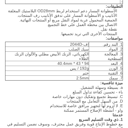
-
التطبيقات:
الأسطوانة المسار دعم استخدام لربط OD28mm البلاستيك المغلفة
الأنابيب و الأسطوانة المسار على تدفق الأنابيب رف المنتجات.
الجمعية المحمول عربة لمواد النقل مربع أو المنتجات النهائية.
الاتصال بين محطة العمل على خط التجميع.
نقطة نقل.
المنتجات الأخرى التي تريد تجميعها.
مواصفات:
1. البند رقم.
إف-2044D
2. المواد
سيك الصلب
3. المعالجة
الكهربائي، الزنك الأبيض مطلي والألوان الزنك
السطحية
الطلاء
4. البعد
94 * 43 * 40.4mm
5. الوزن
192g / يس
6. التقنية
ختم
7. سمك
2.5mm
ميزة تنافسية:
a. بسيطة وسهلة التشغيل.
باء - تحسين كفاءة تداول السلع
C. تبسيط تجميع وتفكيك دون مهارات خاصة
D. من السهل التعامل مع المنتجات
E. لا لزوم لها لتجهيز مرافق خاصة للاستخدام
واو - أنشطة الإصلاح المستمر ممكنة
خدمتنا
1. ذي وقت التسليم السريع
مع خطوط الإنتاج قوية وفريق عمل محترف، وسوف نضمن التسليم في