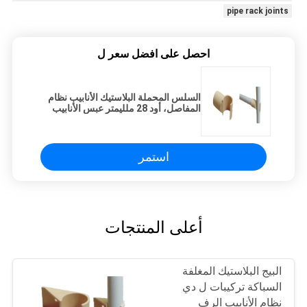
pipe rack joints
احصل على افضل سعر ل
السلس المحملة البلاستيك الأنابيب نظام
المفاصل، أود 28 ملليمتر عبس الأنابيب
رف المفاصل
استمر
أعلى المنتجات
البيج البلاستيك المغلفة
السباكة تركيبات ل دي
نظام الأنابيب الرف