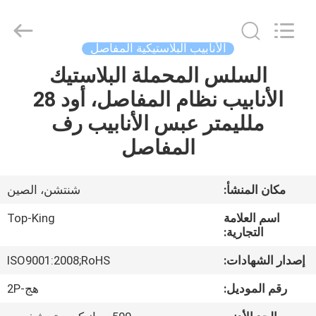
Shenzhen
Jingji
Technology
Co.,
Ltd..
الأنابيب البلاستيكية المفاصل
All
Rights
Reserved.
السلس المحملة البلاستيك
المنزل
الأنابيب نظام المفاصل، أود 28
المنتجات
ملليمتر عبس الأنابيب رف
المفاصل
حولنا
مكان المنشأ:
شنتشن، الصين
جولة
اسم العلامة
Top-King
في
التجارية:
المصنع
إصدار الشهادات:
ISO9001:2008;RoHS
رقم الموديل:
هج-2P
مراقبة