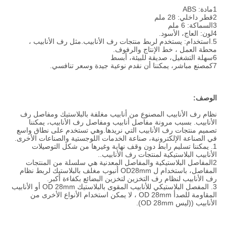
1مادة: ABS
2قطر داخلي: 28 ملم
3السماكة: 6 ملم
4لون: العاج، الأسود.
5.استخدام: يستخدم لربط منتجات رف الأنابيب.مثل رف الأنابيب ،
محطة العمل ، خط الإنتاج والرفوف.
6سهلة التشغيل، صديقة للبيئة، أبسط
7كمصنع مباشر، يمكننا أن نقدم نوعية جيدة وسعر تنافسي.
الوصف:
نظام رف الأنابيب المصنوع من أنابيب مغلفة بالبلاستيك ومفاصل رف
الأنابيب. بسبب مرونة مفاصل أنابيب ومفاصل رف الأنابيب، يمكننا
تصميم منتجات رف الأنابيب التي نريدها.وهي تستخدم على نطاق واسع
في الصناعة الإلكترونية، صناعة الخدمات اللوجستية والصناعات الأخرى.
1. يمكننا تسليم رابط دون وقف نهاية وغيرها من شكل التوصيلات
الأنابيب البلاستيكية لمنتجات رف الأنابيب..
2المفاصل البلاستيكية والمفاصل المعدنية هي سلسلة من المنتجات
المفاصل، باستخدام ل OD28mm أنبوب مغلف بالبلاستيك لربط نظام
رف الأنابيب لنظام رف التخزين لتخزين البضائع بكفاءة أكبر.
3. المفصل البلاستيكي للأنابيب المقوى بالبلاستيك OD 28mm أو الأنابيب
المقاومة للصدأ OD 28mm ، لا يمكن استخدام الأنواع الأخرى من
الأنابيب ((ليس OD 28mm).