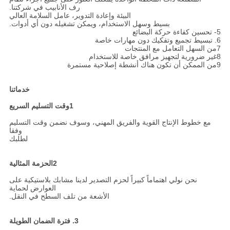
رف الأنابيب في شركتنا.
البيئة وإعادة التدوير، عامل السلامة العالي
بسيط وسهل الاستخدام، ويمكن تشغيله دون أي أدوات.
5- تحسين كفاءة حركة البضائع
6. تبسيط تجميع وتفكيك دون مهارات خاصة
7من السهل التعامل مع المنتجات
8غير ضرورية لتجهيز مرافق خاصة للاستخدام
9من الممكن أن تكون هناك أنشطة إصلاحية مستمرة
خدماتنا
1وقت التسليم السريع
مع خطوط الإنتاج القوية والفريق المهني، وسوف نضمن وقت التسليم
وفقا
لطلبك
2الحزمة المثالية
نحن نولي اهتماماً كبيراً لحزم التصدير لدينا مشابك بلاستيكية على
العوارض لحماية
الأشعة من تلف السطح في النقل.
3. فترة الضمان الطويلة