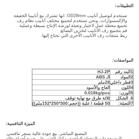
التطبيقات:
تستخدم لتوصيل أنابيب OD28mm. انها تشترك مع أنابيبنا الخفيفة
والإكسسوارات، ونحن نستخدم لتجميع مختلف أنابيب نظام رف.
تجميع محطة عمل لاختبار وتعبئة لورشة الإنتاج بسيطة وعملية.
قم بتجميع رف الأنابيب لتخزين البضائع
ربط منتجات رف الأنابيب الأخرى التي تحتاج إليها.
المواصفات:
1البند رقم
HJ-2P
2المواد
الـ ABS
3قطر داخلي
28ملم
4اللون
العاج والأسود
5الوزن:
0.018kg/pcs
6. الشكل
ثلاثة طرق مع نهاية توقف
7التعبئة:
50 قطعة / علبة ((حجم:300*250*152ملم))
الميزة التنافسية:
المصنع المباشر، بيع جودة عالية بسعر تنافسي.
المصنعة ذات المحطة الواحدة يمكنك العثور على جميع أجزاء نظام