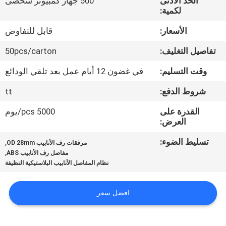
الحد الأدنى
500 جهاز كمبيوتر شخصى
الجودة
لكمية:
الأسعار:
قابل للتفاوض
اتصل
تفاصيل التغليف:
50pcs/carton
بنا
وقت التسليم:
في غضون 12 أيام عمل بعد تلقي الودائع
اطلب
شروط الدفع:
tt
اقتباس
القدرة على
5000 pcs/يوم
العرض:
خريطة
تسليط الضوء:
,
مرفقات رف الأنابيب OD 28mm
,
الموقع
مفاصل رف الأنابيب ABS
نظام المفاصل الأنابيب البلاستيكية النظيفة
سياسة
افضل سعر
الخصوصية