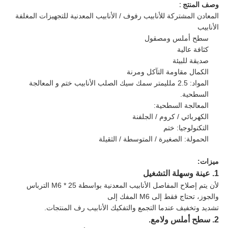
وصف المنتج
:
المعادن المشتركة للأنابيب رفوف / الأنابيب المعدنية للتجهيزات المغلفة
الأنابيب
سطح أملس ومصقول
كثافة عالية
صديقة للبيئة
الكمال مقاومة التآكل ومرنة
المواد: 2.5 ملليمتر سمك سيك الصلب الأنابيب ختم و المعالجة
السطحية.
المعالجة السطحية:
الكهربائي / كروم / الجلفنة
التكنولوجيا: ختم
الحمولة: الصغيرة / المتوسطة / الثقيلة
ميزات:
1. عينة وسهلة التشغيل
لأن يتم إصلاح المفاصل الأنابيب المعدنية بواسطة M6 * 25 الترباس
والجوز، تحتاج فقط إلى M6 المفك إلى
تشديد وتخفيف عندما التجمع والتفكيك الأنابيب رف المنتجات.
2. سطح أملس ولامع.