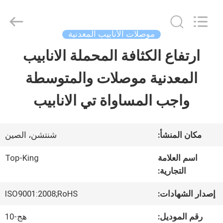
2026
Shenzhen
Jingji
Technology
موصلات الأنابيب المعدنية
Co.,
Ltd..
ارتفاع الكثافة المحملة الانابيب
المنزل
All
Rights
Reserved.
المعدنية موصلات والمتوسطة
المنتجات
واجب المساواة تي الانابيب
حولنا
مكان المنشأ:
شنتشن، الصين
اسم العلامة
Top-King
جولة
التجارية:
في
إصدار الشهادات:
ISO9001:2008;RoHS
المصنع
رقم الموديل:
هج-10