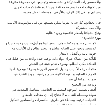
والاكسسوارات المشتركة والمتخصصة، وتجميعها في مجموعة متنوعة
من تكوينات لخدمة وظيفة مختلفة.
ويستخدم عادة كمعدات تخزين
وتسليم بما في ذلك الرف، والأرفف، ومحطة العمل وعربة.
.
في الحقائق، كل شيء تقريبا يمكن تصنيعها من قبل مولتيونيت الأنابيب
والأنابيب المشتركة
وتباع منتجاتنا بأسعار تنافسية وجودة عالية.
ميزة تنافسية:
كما نحن مصنع، يمكننا ضمان السعر لدينا هو أول-- اليد، رخيصة جدا و
كومبيت. ونحن على الصانع مباشرة، توفير نظام رف الأنابيب مع
جودة عالية وبأفضل الأسعار.
للتأكد من العملاء شراء مواد ذات نوعية جيدة والخدمة من قبلنا.
قبل
العملاء مكان النظام، وسوف نقدم عينة في الشحن.
منتجات رف الأنابيب وحلول التصميم الموردة بسرعة وبحرية.
لدينا
الحرفية الصلبة بما فيه الكفاية، قسم مراقبة الجودة التقنية هو
ضمانة، يمكننا أن نعد
ونوعية من المصنع
أفضل تصميم الموجهة لمتطلباتك الخاصة.
المفاصل المعدنية هي
سهلة وبسيطة للتعامل، لا تحتاج إلى أي معدات خاصة و
التقنيات، ترتبط ببساطة عن طريق المكسرات والمسامير لتشكيل