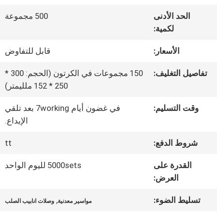
الحد الأدنى
500 مجموعة
مراقبة
لكمية:
الجودة
الأسعار:
قابل للتفاوض
تفاصيل التغليف:
150 مجموعات في الكرتون (الحجم: 300 *
اتصل
250 * 152 ملليمتر)
بنا
وقت التسليم:
في غضون أيام 7working بعد تلقي
الإيداع.
اطلب
شروط الدفع:
tt
اقتباس
القدرة على
5000sets لليوم الواحد
العرض:
خريطة
تسليط الضوء:
,
مواسير معدنية
وصلات انابيب الصلب