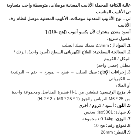
عالية الكثافة المحملة الأنابيب المعدنية موصلات، متوسطة واجب متساوية
تي الأنابيب المناسب
تي-- نوع الأنابيب المعدنية موصلات، الأنابيب المعدنية موصل لنظام رف
الأنابيب
أسود معدن مشترك لأن يكسو أنبوب ([هج -10]) [
تفصيل سريع:
1. المواد ل:
2.3mm سمك سيك الصلب
2. المعالجة السطحية: العلاج الكهربائي
السطح (أسود واحد)، الزنك /
النيكل / الكروم
مطلي (فضي واحد)
3. إجراءات الإنتاج: سيك
الصلب → قطع → نموذج → ختم → البولندية
→ الكهربائي
أو الطلاء
4. مزيج الرئيسي:
قطعتين من H-1 فطيرة المفاصل ومجموعة واحدة
من M6 * 25 الترباس والجوز (H-2 * 2 + M6 * 25 * 1)
5. اللون:
أسود / كروم / أخرى
6.
شهادة: iso9001: سغس
7. الوزن:
0.14kg / مجموعة
8.
نموذج رقم:
هج-10
9.
القطر:
28mm