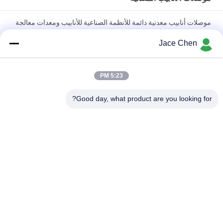
موصلات أنابيب معدنية دائمة للأنظمة الصناعية للأنابيب ومعدات معالجة
المواد مع النهاية السوداء القابلة لإعادة الاستخدام
Jace Chen
موصلات ومفاصل الأنابيب المعدنية شديدة التحمل ذات الأسطح
المصقولة الناعمة والمعالجة الكهربائية لأنظمة أرفف الأنابيب الصناعية
5:23 PM
موصلات أنابيب معدنية دائمة الصنع من صلب SPCC سميك 23 مم مع
Good day, what product are you looking for?
الكهرباء الوقائية ومعالجات السطح المصفوفة بالنيكل الزنك الكروم
فئات شعبية
جميع
الأنابيب المعدنية 
موصلات الأنابيب 
المفاصل
المعدنية
سبائك الألومنيوم 
الألومنيوم أنابيب 
الأنابيب
المفاصل