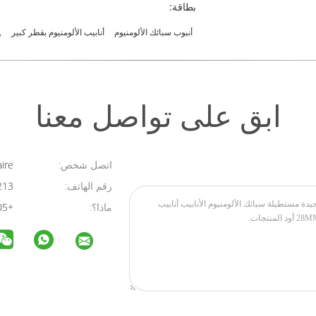
بطاقة:
أنبوب سبائك الألومنيوم
أنابيب الألومنيوم بقطر كبير
,
ابق على تواصل معنا
اتصل شخص:
Claire
رقم الهاتف:
86-13434730213
ماذا؟:
+8613682538305