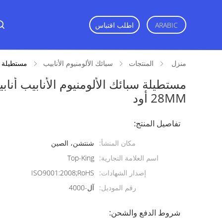
اطلب اقتباس
ARABIC
منزل
المنتجات
سبائك الألومنيوم الأنابيب
مستطيلة سبا
مستطيلة سبائك الألومنيوم الأنابيب أناب
28MM أود
تفاصيل المنتج:
مكان المنشأ:
شنتشن، الصين
اسم العلامة التجارية:
Top-King
إصدار الشهادات:
ISO9001:2008;RoHS
رقم الموديل:
آل-4000
شروط الدفع والشحن: