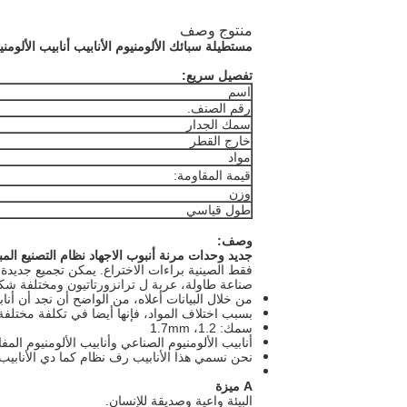
منتوج وصف
مستطيلة سبائك الألومنيوم الأنابيب أنابيب الألومنيوم ا
تفصيل سريع:
اسم
رقم الصنف.
سمك الجدار
خارج القطر
مواد
قيمة المقاومة:
وزن
طول قياسي
وصف:
جديد وحدات مرنة أنبوب الاجهاد نظام التصنيع ال
فقط الصينية براءات الاختراع. يمكن تجميع جديدة 
صناعة طاولة، عربة ل ترانزورتاتيون ومختلفة 
من خلال البيانات أعلاه، من الواضح أن نجد أن أ
بسبب اختلاف المواد، فإنها أيضا في تكلفة مختلفة، 
سمك: 1.2، 1.7mm
أنابيب الألومنيوم الصناعي وأنابيب الألومنيوم المف
نحن نسمي هذا الأنابيب رف نظام كما دي الأنابيب
A ميزة
البيئة واعية وصديقة للإنسان.