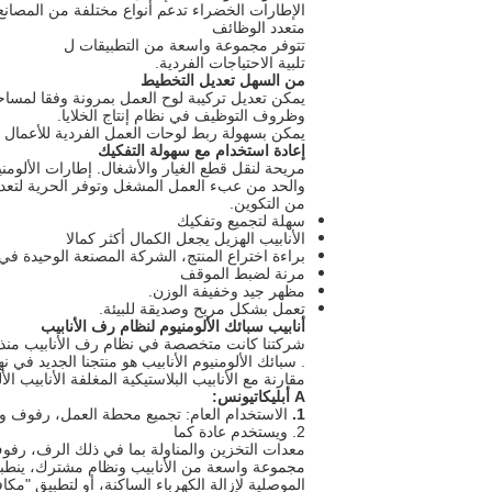
الإطارات الخضراء تدعم أنواع مختلفة من المصانع
متعدد الوظائف
تتوفر مجموعة واسعة من التطبيقات ل
تلبية الاحتياجات الفردية.
من السهل تعديل التخطيط
يمكن تعديل تركيبة لوح العمل بمرونة وفقا لمساح
وظروف التوظيف في نظام إنتاج الخلايا.
يمكن بسهولة ربط لوحات العمل الفردية للأعمال
إعادة استخدام مع سهولة التفكيك
مريحة لنقل قطع الغيار والأشغال.
إطارات الألومن
والحد من عبء العمل المشغل وتوفر الحرية لتع
من التكوين.
سهلة لتجميع وتفكيك
الأنابيب الهزيل يجعل الكمال أكثر كمالا
براءة اختراع المنتج، الشركة المصنعة الوحيدة ف
مرنة لضبط الموقف
مظهر جيد وخفيفة الوزن.
تعمل بشكل مريح وصديقة للبيئة.
أنابيب سبائك الألومنيوم لنظام رف الأنابيب
شركتنا كانت متخصصة في نظام رف الأنابيب منذ 2006
. سبائك الألومنيوم الأنابيب هو منتجنا الجديد في نهاية عام 2013 وهو جديد نظام الهزيل ال
مقارنة مع الأنابيب البلاستيكية المغلفة الأنابيب ال
A أبليكاتيونس:
1.
الاستخدام العام: تجميع محطة العمل، رفوف و
2. ويستخدم عادة كما
معدات التخزين والمناولة بما في ذلك الرف، رف
مجموعة واسعة من الأنابيب ونظام مشترك، ينطبق 
الموصلية لإزالة الكهرباء الساكنة، أو لتطبيق "مكاف