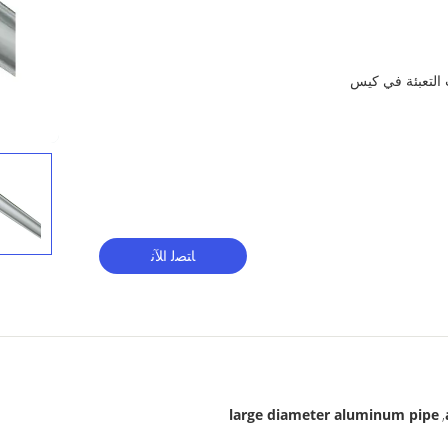
ط، و 10 الحانات التعبئة في كيس
ﺎﺘﺼﻟ ﺍﻶﻧ
large diameter aluminum pipe
,