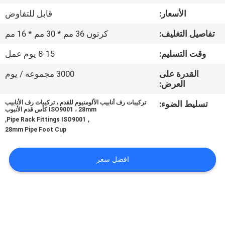
الجودة
الأسعار:
قابل للتفاوض
تفاصيل التغليف:
كرتون 36 مم * 30 مم * 16 مم
اتصل
بنا
وقت التسليم:
8-15 يوم عمل
القدرة على
3000 مجموعة / يوم
العرض:
اطلب
اقتباس
تسليط الضوء:
تركيبات رف أنابيب الألومنيوم للقدم ، تركيبات رف الأنابيب
ISO9001 ، 28mm كأس قدم الأنبوب
,
,
Pipe Rack Fittings ISO9001
28mm Pipe Foot Cup
خريطة
الموقع
افضل سعر
سياسة
الخصوصية