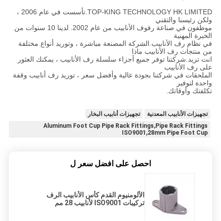
TOP-KING TECHNOLOGY HK LIMITED.تأسست في عام 2006 ،
ولكن رئيسنا والتقني
موظفون في صناعة رفوف الأنابيب من عام 2002. لدينا 10 سنوات من
الخبرة المهنية
في نظام رف الأنابيب.الشركة المصنعة مباشرة ، وتوريد أنواع مختلفة
من منتجات رف الأنابيب ماذا
انت تريد.شركتنا توفر جميع أجزاء سلسلة رف الأنابيب ، يمكنك العثور
على رف الأنابيب
الملحقات في شركتنا بجودة عالية وأفضل سعر ، توريد رف أنابيب وقفة
واحدة لتوفير
تكلفتك وأوقاتك.
تجهيزات الأنابيب المعدنية
تجهيزات أنابيب البخار
Aluminum Foot Cup Pipe Rack Fittings,Pipe Rack Fittings
ISO9001,28mm Pipe Foot Cup
احصل على افضل سعر ل
الألومنيوم القدم كأس الأنابيب الرف
تركيبات ISO9001 لأنابيب 28 مم