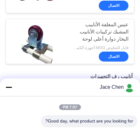
الاتصال
عبس المغلفة الأنابيب
المشبك تركيبات الأنابيب
البخار دوارة أعلى لوحة
المذرة ربط
قابل للتفاوض MOQ:أجهزة الكمبيوتر 200
الاتصال
أنابيب رف التجهيزات
Jace Chen
الخارجي Dia 28mm قدم كأس مواسير معدنية مواسير Al-38 ISO9001
الألومنيوم القدم كأس الأنابيب الرف تركيبات ISO9001 لأنابيب 28 مم
7:07 PM
ختم الثقيلة واجب المشبك واحد الجانب التوكيل للأنابيب العجاف
Good day, what product are you looking for?
فئات شعبية
جميع