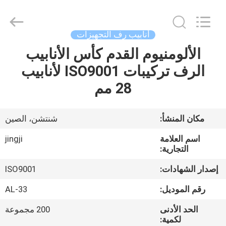
Shenzhen
Jingji
Technology
Co.,
Ltd..
أنابيب رف التجهيزات
All
Rights
Reserved.
الألومنيوم القدم كأس الأنابيب
المنزل
الرف تركيبات ISO9001 لأنابيب
المنتجات
28 مم
حولنا
مكان المنشأ:
شنتشن، الصين
اسم العلامة
jingji
جولة
التجارية:
في
إصدار الشهادات:
ISO9001
المصنع
رقم الموديل:
AL-33
الحد الأدنى
200 مجموعة
مراقبة
لكمية: