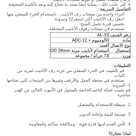
4. إلى جانب ذلك ، يمكننا أيضًا تعبئة ما تحتاج إليه ونعد بالكمية الصحيحة.
التفاصيل السريعة:
أجزاء واحدة من منتجات رف الأنابيب ، باستخدام الجزء السفلي منها.
اجعل رف الأنابيب أكثر استقرارًا ومرونة.
تحسين قدرة تحمل المنتج.
تستخدم في منتجات رفوف الأنابيب المختلفة.
رقم الصنف.
AL-33
مادة
الألومنيوم + ADC-12
نوع الاتصال
أفسد
إستعمال
استخدام لأنابيب مرنة OD 28mm
وزن:
73 جرام / مجموعة
التطبيقات:
قم بالتثبيت في الجزء السفلي من عربة رف الأنابيب لمزيد من
الثبات.
تستخدم في محطة العمل والأرفف وغيرها من المنتجات التي تحتاجها.
1- المرونة:
قم بتثبيت عجلة الناعم الخاصة بالمحول في الأنبوب الخالي من الهدر
مباشرة
2. بسيطة للاستخدام والتشغيل.
3. صديقة للبيئة وإعادة التدوير
4. كأس ​​القدم لديها قدرة قوية ، ومكافحة ساكنة والمقاومة.
لماذا تختارنا؟