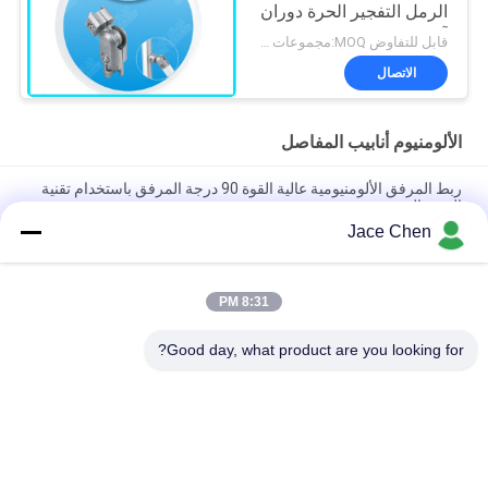
الرمل التفجير الحرة دوران
آل-10
قابل للتفاوض MOQ:مجموعات 500
الاتصال
الألومنيوم أنابيب المفاصل
ربط المرفق الألومنيومية عالية القوة 90 درجة المرفق باستخدام تقنية
الصب الصب
Jace Chen
ISO9001 معتمد صب الصب الصب الصفري الفضي الألومنيوم المشترك
لأنظمة الأنابيب العالية والحالات العمل الصناعية
8:31 PM
90 درجة إمرأة حضرت أنابيب الألومنيوم المشتركة الصب الصب ذراع
الكوع للأنظمة رف الأنابيب
Good day, what product are you looking for?
فئات شعبية
جميع
الأنابيب المعدنية 
موصلات الأنابيب 
المفاصل
المعدنية