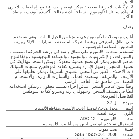
الأنيق
3. تركيبات الأجزاء الصحيحة يمكن توصيلها بسرعة مع الملحقات الأخرى
4. مادة سبائك الألومنيوم ، سطحه لديه معالجة أكسدة أنوديك ، مضاد
للتآكل
وصف:
أنابيب وموصلات الألومنيوم هي منتجنا من الجيل الثالث ، وهي تستخدم
على نطاق واسع في ورشة الشركة المصنعة ، السيارات ، الإلكترونية ،
التجميع ، الصناعة اللوجستية ،
تُستخدم منتجات الألمنيوم على نطاق واسع في ورشة الشركة المصنعة ،
والسيارات ، والإلكترونيات ، والتجميع ، والصناعة اللوجيستية ، وفقًا لتنوع
عناصر المتجر يمكن أن تصنع تصميمًا معقولًا ، ويمكن استخدامها أيضًا في
تصنيف المتجر ، وسهل الإدارة وتسريع كفاءة الموظفين. منتجات السبائك
ذات الاختلاف الكبير في المعنى التقليدي للشريط ، يمكن تطبيقها على
الأرفف ، والمزلقة ، ومنضدة العمل ، والسيارات الدوارة ، والاستخدام
النظيف في مناطق مثل الفاصل الزمني.
وفقًا لتنوع عناصر المتجر ، يمكن إجراء تصميم معقول ، ويمكن استخدامه
أيضًا في تصنيف المتجر ، وسهولة إدارته وتسريع كفاءة الموظفين
التفاصيل السريعة:
نموذج
ال 32
اسم
محول AL-32 لتوصيل أنابيب الألمنيوم ومقاطع الألمنيوم
اللون
أنودة الفضة
مادة
الألومنيوم + ADC-12
إستعمال
تستخدم لتوصيل اثنين من أنابيب الألومنيوم
تقنية
صب يموت
شهادة
ISO9001: 2008 ؛ SGS