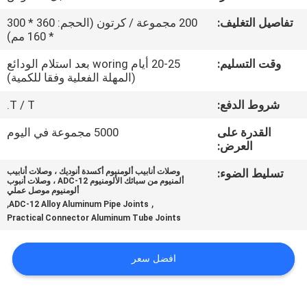
الجودة
تفاصيل التغليف:
200 مجموعة / كرتون (الحجم: 360 * 300
* 160 مم)
اتصل
وقت التسليم:
20-25 أيام woring بعد استلام الودائع
بنا
(المهلة الفعلية وفقا للكمية)
شروط الدفع:
T / T.
اطلب
القدرة على
5000 مجموعة في اليوم
اقتباس
العرض:
تسليط الضوء:
وصلات أنابيب ألومنيوم أكسدة أنوديك ، وصلات أنابيب
ألمنيوم من سبائك الألومنيوم ADC-12 ، وصلات أنبوب
خريطة
ألومنيوم موصل عملي
,
,
ADC-12 Alloy Aluminum Pipe Joints
الموقع
Practical Connector Aluminum Tube Joints
سياسة
افضل سعر
الخصوصية