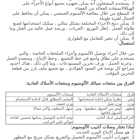
3. يستخدم المشغلون أنه يمكن تجهيزه بجميع أنواع الأجزاء على
الهيكل
الاستفادة الفعالة من الفضاء.
4. السطح من خلال معالجة الألمنيوم الحمضي ، يمكن أن يحافظ على
الجمال لفترة طويلة
5. يمكن دمج الأجزاء المختلفة بشكل مثالي ، يمكنك استخدامها لصنع
طاولة العمل ، إطار التوزيع ، العربات ، ورشة عمل خالية من الغبار وما
إلى ذلك.
6. يمكن أن تتغير للتعامل مع الطوارئ.
استعمال:
من خلال أجزاء توصيل الألمنيوم وأجزاء الملحقات الخاصة ، والتي
تستخدم على نطاق واسع في خط التجميع ، وخط الإنتاج ، ومنضدة العمل
، وعربة الحمل ، ورف تخزين المستودعات ، وما إلى ذلك ، هناك أخدود
متراجع كل بوصة في العمود الفولاذي ، مع تجميع ملف بارز من قطعة
التخزين المؤقت .
الفرق بين منتجات سبائك الألومنيوم ومنتجات الأسلاك العادية:
فرق
منتجات الأسلاك العادية
منتجات الألمنيوم
بيئي
نظريا يمكن إعادة استخدامها
المعنى المطلق قابل لإعادة الاستخدام
وزن
وزن ثقيل
وزن خفيف
مظهر
ليس من السهل تنظيفها ، ومن
سهل التنظيف وأكثر جمالا
السهل إتلافها
التركيب
ليس لديك أخاديد
توجد أخاديد للتوصيل يمكنها تحسين كفاءة
حوالي ثلثي التركيب
لماذا تختار
وصلات أنابيب الألومنيوم
:
1. هو ممثل الإنتاج المرن الحديث
2.
تجهيزات أنابيب الألمنيوم
التحميل والتفريغ بشكل مريح مع المظهر