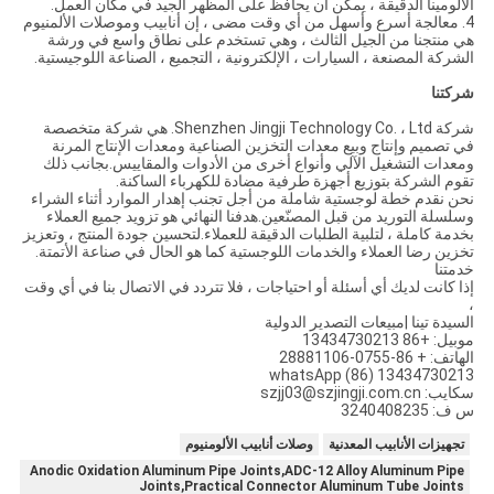
الألومينا الدقيقة ، يمكن أن يحافظ على المظهر الجيد في مكان العمل.
4. معالجة أسرع وأسهل من أي وقت مضى ، إن أنابيب وموصلات الألمنيوم
هي منتجنا من الجيل الثالث ، وهي تستخدم على نطاق واسع في ورشة
الشركة المصنعة ، السيارات ، الإلكترونية ، التجميع ، الصناعة اللوجيستية.
شركتنا
شركة Shenzhen Jingji Technology Co. ، Ltd. هي شركة متخصصة
في تصميم وإنتاج وبيع معدات التخزين الصناعية ومعدات الإنتاج المرنة
ومعدات التشغيل الآلي وأنواع أخرى من الأدوات والمقاييس.بجانب ذلك
تقوم الشركة بتوزيع أجهزة طرفية مضادة للكهرباء الساكنة.
نحن نقدم خطة لوجستية شاملة من أجل تجنب إهدار الموارد أثناء الشراء
وسلسلة التوريد من قبل المصنّعين.هدفنا النهائي هو تزويد جميع العملاء
بخدمة كاملة ، لتلبية الطلبات الدقيقة للعملاء.لتحسين جودة المنتج ، وتعزيز
تخزين رضا العملاء والخدمات اللوجستية كما هو الحال في صناعة الأتمتة.
خدمتنا
إذا كانت لديك أي أسئلة أو احتياجات ، فلا تتردد في الاتصال بنا في أي وقت
،
السيدة تينا |مبيعات التصدير الدولية
موبيل: +86 13434730213
الهاتف: + 86-0755-28881106
whatsApp (86) 13434730213
سكايب: szjj03@szjingji.com.cn
س ف: 3240408235
تجهيزات الأنابيب المعدنية
وصلات أنابيب الألومنيوم
Anodic Oxidation Aluminum Pipe Joints,ADC-12 Alloy Aluminum Pipe
Joints,Practical Connector Aluminum Tube Joints