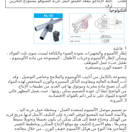
طلب
خط الإنتاج
و
مقعد العمل
و
حمل
عربة التسوق
و
مستودع التخزين
رف
التكنولوجيا :
1. قابلية
إطار الألمنيوم والتجهيزات بجودة الضوء والكثافة ليست سوى ثلث الفولاذ ،
ويمكن لإطار الألمنيوم وعربات الأطفال ، المصنوعة من مادة الألومنيوم ،
تقليل عبء عمل الموظف.
2. خفيفة الوزن ومستقرة
مصنوعة بالكامل من أنابيب الألومنيوم والملامح وعناصر التوصيل ، وقد
أدت الصلابة العالية ومقاومة التآكل المتميزة والوزن المنخفض لهذه المواد
إلى أن تصبح مادة مجربة وموثوق بها في العديد من تطبيقات الإنتاج.
من الواضح أيضًا أن جودة التصميم يمكن رؤيتها ، حيث يعمل المظهر عالي
الجودة للمواد على تذكير دائم بالفوائد الاقتصادية.
3. المرونة
تم تصميم موصل الألمنيوم لمنضدة العمل ، ومحطة عمل عربة اليد ،
والأتمتة الصناعية للمصنع لتوفير القدرة على التكيف الأمثل.لديها مزيج فريد
من الهيكل وتحتاج فقط إلى هيكل يمكن أن يكون تجميعًا وتحويلًا بسيطًا
وسريعًا ، وهو الأسرع للتكيف مع موقع الإنتاج المتكرر وتخطيط التغيير
المفاجئ هذا النوع من هيكل الألمنيوم خفيف الوزن ، من خلال معالجة