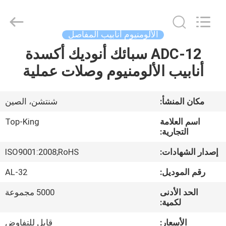
Shenzhen
Jingji
Technology
Co.,
Ltd..
الألومنيوم أنابيب المفاصل
All
Rights
Reserved.
ADC-12 سبائك أنوديك أكسدة
المنزل
أنابيب الألومنيوم وصلات عملية
المنتجات
مكان المنشأ:
شنتشن، الصين
حولنا
اسم العلامة
Top-King
التجارية:
جولة
إصدار الشهادات:
ISO9001:2008;RoHS
في
رقم الموديل:
AL-32
المصنع
الحد الأدنى
5000 مجموعة
لكمية:
مراقبة
الأسعار:
قابل للتفاوض