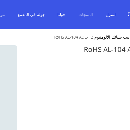
المنزل
المنتجات
حولنا
جولة في المصنع
مرا
ائك الألومنيوم RoHS AL-104 ADC-12