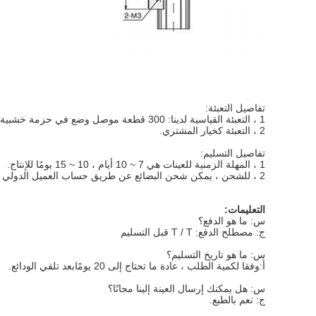
تفاصيل التعبئة:
1 ، التعبئة القياسية لدينا: 300 قطعة موصل وضع في حزمة خشبية ، كل حزمة خشبية مع ملصق.
2 ، التعبئة كخيار المشتري.
تفاصيل التسليم:
1 ، المهلة الزمنية للعينات هي 7 ~ 10 أيام ، 10 ~ 15 يومًا للإنتاج.
2 ، للشحن ، يمكن شحن البضائع عن طريق حساب العميل الدولي السريع مثل DHL ، TNT ، UPS ، Fedex ، أو الشحن عن طريق وكيل الشحن لدينا.
التعليمات:
س: ما هو الدفع؟
ج: مصطلح الدفع: T / T قبل التسليم
س: ما هو تاريخ التسليم؟
أ:
وفقا لكمية الطلب ، عادة ما تحتاج إلى 20 يومًا
بعد تلقي الودائع.
س: هل يمكنك إرسال العينة إلينا مجانًا؟
ج: نعم بالطبع.