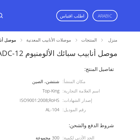
اطلب اقتباس
ARABIC
منزل
المنتجات
موصلات الأنابيب المعدنية
موصل أنابيب سب
موصل أنابيب سبائك الألومنيوم RoHS AL-104 ADC-12
تفاصيل المنتج:
مكان المنشأ:
شنتشن، الصين
اسم العلامة التجارية:
Top-King
إصدار الشهادات:
ISO9001:2008;RoHS
رقم الموديل:
AL-104
شروط الدفع والشحن:
الحد الأدنى لكمية:
300 مجموعة