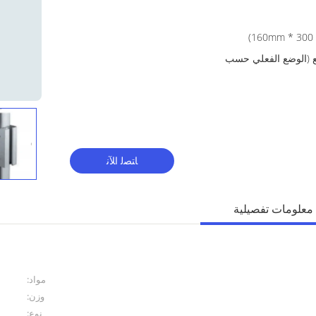
دائع (الوضع الفعلي حسب
ﺎﺘﺼﻟ ﺍﻶﻧ
معلومات تفصيلية
مواد:
وزن:
نوع: