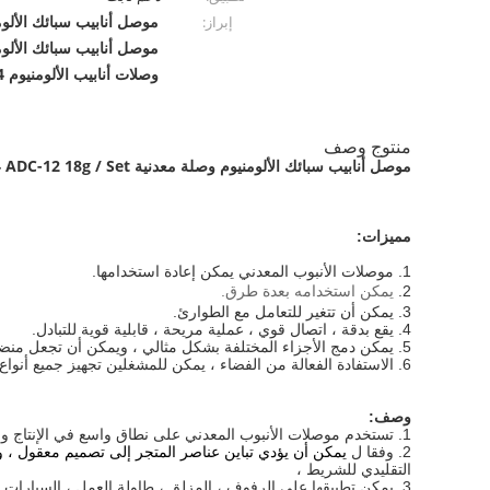
موصل أنابيب سبائك الألومنيوم 
إبراز:
موصل أنابيب سبائك الألومنيو
وصلات أنابيب الألومنيوم AL-104
منتوج وصف
موصل أنابيب سبائك الألومنيوم وصلة معدنية AL-104 ADC-12 18g / Set
مميزات:
1. موصلات الأنبوب المعدني يمكن إعادة استخدامها.
2.
يمكن استخدامه بعدة طرق.
3. يمكن أن تتغير للتعامل مع الطوارئ.
4. يقع بدقة ، اتصال قوي ، عملية مريحة ، قابلية قوية للتبادل.
5. يمكن دمج الأجزاء المختلفة بشكل مثالي ، ويمكن أن تجعل منضدة العمل ، وإطار التوزيع ، والعربات ، وورشة العمل الخالية من الغبار.
6. الاستفادة الفعالة من الفضاء ، يمكن للمشغلين تجهيز جميع أنواع الأجزاء على الإطار
وصف:
1. تستخدم موصلات الأنبوب المعدني على نطاق واسع في الإنتاج والسيارات والإلكترونيات والتجميع والخدمات اللوجستية وغيرها من الصناعات.
2. وفقا ل
يمكن أن يؤدي تباين عناصر المتجر إلى تصميم معقول ، و
التقليدي للشريط ،
3. يمكن تطبيقها على الرفوف ، المزلق ، طاولة العمل ، السيارات الدوارة ، الاستخدام النظيف في مناطق مثل الفاصل الزمني.