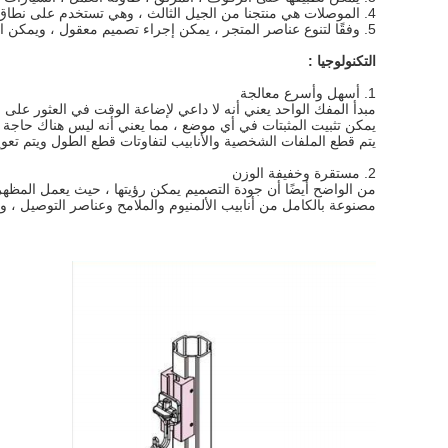
4. الموصلات هي منتجنا من الجيل الثالث ، وهي تستخدم على نطاق واسع في ورشة الشركة المصنعة ، السيارات ، الإلكترونية ، التجميع ، الصناعة اللوجستية.
5. وفقًا لتنوع عناصر المتجر ، يمكن إجراء تصميم معقول ، ويمكن استخدامه أيضًا في تصنيف المتجر ، وسهولة إدارته وتسريع كفاءة الموظفين
التكنولوجيا :
1. أسهل وأسرع معالجة
مبدأ المفك الواحد يعني أنه لا داعي لإضاعة الوقت في العثور على الأدوات المناسبة وإنشاء هي
يمكن تثبيت المثبتات في أي موضع ، مما يعني أنه ليس هناك حاجة ل
يتم قطع الملفات الشخصية والأنابيب لتفاوتات قطع الطول ويتم تعوي
2. مستقرة وخفيفة الوزن
من الواضح أيضًا أن جودة التصميم يمكن رؤيتها ، حيث يعمل المظهر عا
مصنوعة بالكامل من أنابيب الألمنيوم والملامح وعناصر التوصيل ، وق