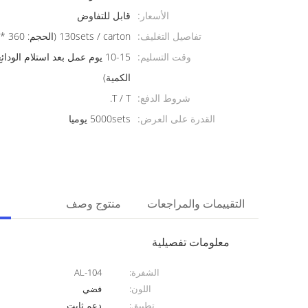
الأسعار:
قابل للتفاوض
تفاصيل التغليف:
130sets / carton (الحجم: 360 * 300 * 160mm)
وقت التسليم:
10-15 يوم عمل بعد استلام الو
الكمية)
شروط الدفع:
T / T.
القدرة على العرض:
5000sets يوميا
التقييمات والمراجعات
منتوج وصف
معلومات تفصيلية
الشفرة:
AL-104
اللون:
فضي
تطبيق:
دعم ثابت