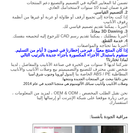
تضمن لنا المعايير العالية في التصميم والتصنيع دعم المنتجات
فترة ضمان لمدة 10 سنوات لاستخدامك العادي.
2.
التصميم القياسي.
إذا كنت بحاجة إلى تجميع أرفف أو طاولة أو عربة أو غيرها من أنظمة
رفوف الأنابيب
أخبرنا ، يمكننا تقديم تصميم قياسي لك.
3. 3D Dawing مجانا.
أخبرنا بمطلبك ، يمكننا تقديم رسم CAD للرجوع إليه لتجميعه بنفسك.
4. خدمة القطع.
أخبرنا بما تحتاجه والمواصفات.
إذا كان المنتج معيبًا ، فيرجى إخطارنا في غضون 3 أيام من التسليم.
سنقوم باستبدال الأجزاء المكسورة بأجزاء جديدة بالترتيب التالي
لماذا تختارنا؟
شركتنا لديها 9 سنوات من الخبرة في صناعة الأنابيب والمفاصل ، لدينا
شخص تقني محترف للتصنيع والتصميم
يتم بيع وصلات الأنابيب والأنابيب
المطاطية ABS / PE الخاصة بنا إلى
دول أوروبا وجنوب شرق آسيا
نحن دائمًا نبحث عن المنتجات الجديدة وننتجها.
وصلات الأنابيب وأنابيب سبائك الألومنيوم هي منتجنا الجديد في عام 2014.
نحن نقبل الطلب المخصص ، OEM & ODM ، لمزيد من المعلومات ،
يرجى زيارة موقعنا على شبكة الإنترنت أو إرسالها إلينا
استفسارك
مراقبة الجودة بأنفسنا: