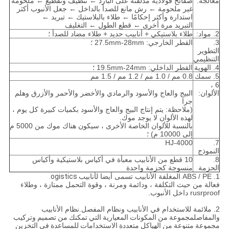
معالجة:
صفائح فولاذية مدلفنة على البارد ← تنظيف وتقطيع ← ملحومة
غير ملحومة ← رش مانع للصدأ بالداخل ← جعل الأنبوب أكثر
استدارة وأكثر إحكامًا ← طلاء بالبلاستيك ← تبريد ←
التبريد مرة أخرى ← قطع الطول ← التغليف
2.
مواد:
طلاء بلاستيكي + أنابيب حديد + طلاء مضاد للصدأ ؛
3.
القطر الخارجي: 27.5mm-28mm ؛
التطوير
التنظيمي
4. الهوية
القطر الداخلي: 19.5mm-24mm ؛
5. سمك
0.8 مم / 1.0 مم / 1.2 مم / 1.5 مم
6 ،
الألوان:
البيج والعاج والأسود والرمادي والأخضر والأحمر والأزرق وهلم
جرا
(ملاحظة: يتم إنتاج البيج والعاج والأسود بكميات كبيرة كل يوم ،
لهذه الألوان لا يوجد موك.
بالنسبة للألوان الخاصة الأخرى ، سيكون هناك موك من 5000 م
إلى 10000 م) ؛
HJ-4000
7.
النموذج
8.
10 قطع من الأنابيب معبأة في أكياس بلاستيكية وأكياس
الحزمة
منسوجة كحزمة واحدة
1. ABS / PE المغلفة الأنابيب تسمى أيضا ل
أنابيب ogistics.
فعالة من حيث التكلفة ، ودائمة ومرنة ، وقوة التحمل ممتازة ، وطلاء
rusrproof داخل الأنبوب.
2. ملائمة للاستخدام في الأنابيب ونظام المفصل.نظام الأنابيب
والمفاصل
مجموعة من المكونات المعيارية التي تمكنك من تصميم وتركيب
مجموعة متنوعة من الهياكل متعددة الاستخدامات للمساعدة في التخزين