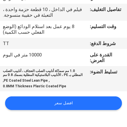
الجودة
تفاصيل التغليف:
فيلم في الداخل ، 10 قطعة حزمة واحدة ،
التعبئة في حقيبة منسوجة.
اتصل
وقت التسليم:
8 يوم عمل بعد استلام الودائع (الوضع
بنا
الفعلي حسب الكمية)
شروط الدفع:
TT
اطلب
القدرة على
10000 متر في اليوم
اقتباس
العرض:
تسليط الضوء:
1.0 مم سماكة أنابيب الصلب العجاف ، أنابيب الصلب
المطلي بـ PE ، الأنابيب البلاستيكية المطلية بسمك 0.8 مم
خريطة
,
,
PE Coated Steel Lean Pipe
الموقع
0.8MM Thickness Plastic Coated Pipe
افضل سعر
سياسة
الخصوصية