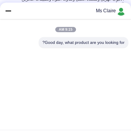
الصناعية
Ms Claire
الأحمر 3 طبقة عبس البلاستيك المغلفة الصلب أنبوب الأنابيب الرف ل
منضدة
9:15 AM
الأزرق العجاف بي مرنة أنابيب الصلب المغلفة وأنبوب جولة 2MM /
1.5MM سمك
Good day, what product are you looking for?
فئات شعبية
جميع
الأنابيب المعدنية 
موصلات الأنابيب 
المفاصل
المعدنية
سبائك الألومنيوم 
الألومنيوم أنابيب 
الأنابيب
المفاصل
الأنابيب البلاستيكية 
موصلات أنابيب الكروم
المفاصل
البلاستيك المغلفة 
الصلب الأنابيب الرف
أنابيب الصلب