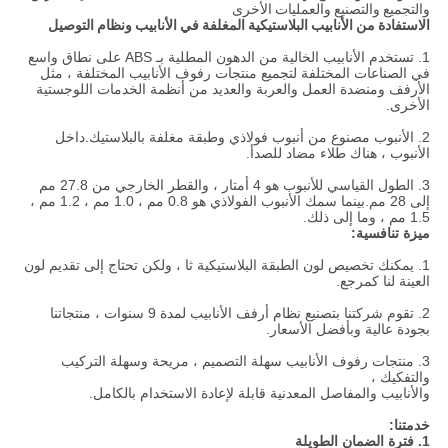
والتجميع والتصنيع والعمليات الأخرى
الاستفادة من الأنابيب البلاستيكية المغلفة في الأنابيب ونظام التوصيل
1. تستخدم الأنابيب الخالية من الدهون المطلية بـ ABS على نطاق واسع
في الصناعات المختلفة لتجميع منتجات رفوف الأنابيب المختلفة ، مثل
الأرفف ومنضدة العمل والعربة والعديد من أنظمة الخدمات اللوجستية
الأخرى.
2. الأنبوب مصنوع من أنبوب فولاذي وطبقة مغلفة بالبلاستيك.داخل
الأنبوب ، هناك طلاء مضاد للصدأ.
3. الطول القياسي للأنبوب هو 4 أمتار ، والقطر الخارجي من 27.8 مم
إلى 28 مم.بينما سمك الأنبوب الفولاذي هو 0.8 مم ، 1.0 مم ، 1.2 مم ،
1.5 مم ، وما إلى ذلك.
ميزة تنافسية:
1. يمكنك تخصيص لون الطبقة البلاستيكية ثا ، ولكن تحتاج إلى تقديم لون
العينة لنا كمرجع.
2. تقوم شركتنا بتصنيع نظام أرفف الأنابيب لمدة 9 سنوات ، منتجاتنا
بجودة عالية وبأفضل الأسعار.
3. منتجات رفوف الأنابيب سهلة التصميم ، مريحة وسهلة التركيب
والتفكيك ،
والأنابيب والمفاصل المعدنية قابلة لإعادة الاستخدام بالكامل.
خدمتنا:
1. فترة الضمان الطويلة