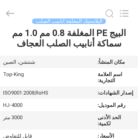
Shenzhen
Jingji
Technology
Co.,
Ltd..
البلاستيك المغلفة أنابيب الصلب
All
Rights
Reserved.
البيج PE المغلفة 0.8 مم 1.0 مم
المنزل
سماكة أنابيب الصلب العجاف
المنتجات
مكان المنشأ:
شنتشن، الصين
حولنا
اسم العلامة
Top-King
التجارية:
جولة
إصدار الشهادات:
ISO9001:2008;RoHS
في
رقم الموديل:
HJ-4000
المصنع
الحد الأدنى
3000 متر
لكمية:
مراقبة
الأسعار:
قابل للتفاوض