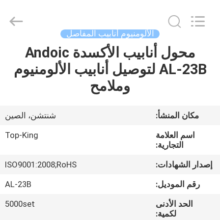
Shenzhen
Jingji
Technology
Co.,
Ltd..
الألومنيوم أنابيب المفاصل
All
Rights
Reserved.
محول أنابيب الأكسدة Andoic
المنزل
AL-23B لتوصيل أنابيب الألومنيوم
المنتجات
وملامح
حولنا
مكان المنشأ:
شنتشن، الصين
اسم العلامة
Top-King
جولة
التجارية:
في
إصدار الشهادات:
ISO9001:2008;RoHS
المصنع
رقم الموديل:
AL-23B
الحد الأدنى
5000set
مراقبة
لكمية: