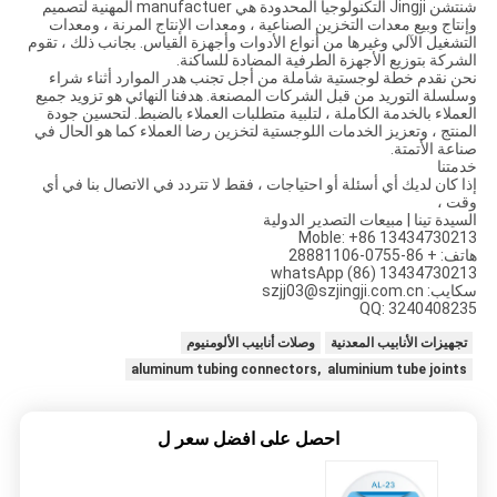
شنتشن Jingji التكنولوجيا المحدودة هي manufactuer المهنية لتصميم
وإنتاج وبيع معدات التخزين الصناعية ، ومعدات الإنتاج المرنة ، ومعدات
التشغيل الآلي وغيرها من أنواع الأدوات وأجهزة القياس. بجانب ذلك ، تقوم
الشركة بتوزيع الأجهزة الطرفية المضادة للساكنة.
نحن نقدم خطة لوجستية شاملة من أجل تجنب هدر الموارد أثناء شراء
وسلسلة التوريد من قبل الشركات المصنعة. هدفنا النهائي هو تزويد جميع
العملاء بالخدمة الكاملة ، لتلبية متطلبات العملاء بالضبط. لتحسين جودة
المنتج ، وتعزيز الخدمات اللوجستية لتخزين رضا العملاء كما هو الحال في
صناعة الأتمتة.
خدمتنا
إذا كان لديك أي أسئلة أو احتياجات ، فقط لا تتردد في الاتصال بنا في أي
وقت ،
السيدة تينا | مبيعات التصدير الدولية
Moble: +86 13434730213
هاتف: + 86-0755-28881106
whatsApp (86) 13434730213
سكايب: szjj03@szjingji.com.cn
QQ: 3240408235
تجهيزات الأنابيب المعدنية
وصلات أنابيب الألومنيوم
aluminum tubing connectors, aluminium tube joints
احصل على افضل سعر ل