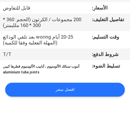
الجودة
الأسعار:
قابل للتفاوض
تفاصيل التغليف:
200 مجموعات / الكرتون (الحجم: 360 *
اتصل
300 * 160 ملليمتر)
بنا
وقت التسليم:
20-25 أيام woring بعد تلقي الودائع
(المهلة الفعلية وفقا للكمية)
اطلب
شروط الدفع:
T/T
اقتباس
تسليط الضوء:
,
أنبوب سبائك الألومنيوم ، أنابيب الألومنيوم قطرها كبير
aluminium tube joints
خريطة
الموقع
افضل سعر
سياسة
الخصوصية