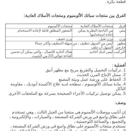
قطعة بكرة .
الفرق بين منتجات سبائك الألومنيوم ومنتجات الأسلاك العادية:
فرق
منتجات الأسلاك العادية
منتجات الألمنيوم
بيئي
من الناحية النظرية يمكن
الشعور المطلق قابلة لإعادة الاستخدام
إعادة استخدامها
وزن
وزن ثقيل
وزن خفيف
مظهر
ليس من السهل تنظيف ، من
سهلة التنظيف وأكثر جمالا
خارجي
السهل أن تتلف
التركيب
ليس لديك أخاديد
هناك أخاديد للاتصال ، والتي يمكن أن تحسن
كفاءة حوالي 2/3 من التثبيت
أفضلية :
1. تركيبات التحميل والتفريغ مريح مع مظهر أنيق
2. ممثل الإنتاج المرن الحديث
3. الحفاظ على ورشة عمل وبيئة المصنع
4. مادة سبائك الألومنيوم ، سطحه لديه علاج الأكسدة أنوديك ، مقاومة
التآكل
5. يمكن توصيل تركيبات الأجزاء الصحيحة بسرعة مع الملحقات الأخرى
وصف:
إن أنابيب ووصلات الألمنيوم هي منتجنا من الجيل الثالث ، وهي تستخدم
على نطاق واسع في ورش الشركة المصنعة ، والسيارات ، والإلكترونية ،
والتجميع ، والصناعة اللوجستية ،
تستخدم منتجات الألمنيوم على نطاق واسع في ورش الشركة المصنعة ،
السيارات ، الإلكترونية ، التجميع ، الصناعة اللوجستية ، وفقًا لاختلاف عناصر