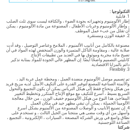
التكنولوجيا :
1. قابلية
إطار الألومنيوم وتجهيزاته بجودة الضوء ، والكثافة ليست سوى ثلث الصلب
، وإطار الألومنيوم وعربات الأطفال ، المصنوعة من مادة الألومنيوم ، يمكن
أن تقلل من عبء عمل الموظف.
2. خفيفة الوزن ومستقرة
مصنوعة بالكامل من أنابيب الألمنيوم ، الملامح وعناصر التوصيل ، وقد أدت
صلابة عالية ، ومقاومة التآكل المتميزة والوزن المنخفض لهذه المواد في أن
تصبح مادة مجربة وموثوق بها في العديد من تطبيقات الإنتاج.
كانليتي التصميم واضحًا أيضًا. إن المظهر عالي الجودة للمواد بمثابة تذكير
دائم بالمزايا الاقتصادية.
3. Flexibiliy
تم تصميم موصل الألومنيوم منضدة العمل ، ومحطة عمل عربة اليد ،
والأتمتة الصناعية للمصنع لتوفير القدرة على التكيف الأمثل. لديه مزيج فريد
من هيكل وتحتاج فقط إلى هيكل الترباس يمكن أن يكون التجميع والتحول
السريع بسيط ، أسرع للتكيف مع موقع الإنتاج المتكرر وتخطيط التغيير
المفاجئ. هذا النوع من هيكل الألومنيوم خفيف الوزن ، من خلال معالجة
الألومينا الجميلة ، يمكن أن تبقي مظهر جيد في مكان العمل.
4. إن تصنيع الأنابيب و الوصلات المصنوعة من الألمنيوم بشكل أسرع
وأسهل من أي وقت مضى هي منتجنا من الجيل الثالث ، و تستخدم على
نطاق واسع في ورش الشركة المصنعة ، السيارات ، الإلكترونية ، التجميع ،
الصناعة اللوجستية.
شركتنا