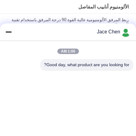
الألومنيوم أنابيب المفاصل
ربط المرفق الألومنيومية عالية القوة 90 درجة المرفق باستخدام تقنية
الصب الصب
Jace Chen
ISO9001 معتمد صب الصب الصب الصفري الفضي الألومنيوم المشترك
لأنظمة الأنابيب العالية والحالات العمل الصناعية
1:06 AM
90 درجة إمرأة حضرت أنابيب الألومنيوم المشتركة الصب الصب ذراع
الكوع للأنظمة رف الأنابيب
Good day, what product are you looking for?
فئات شعبية
جميع
الأنابيب المعدنية 
موصلات الأنابيب 
المفاصل
المعدنية
سبائك الألومنيوم 
الألومنيوم أنابيب 
الأنابيب
المفاصل
الأنابيب البلاستيكية 
موصلات أنابيب الكروم