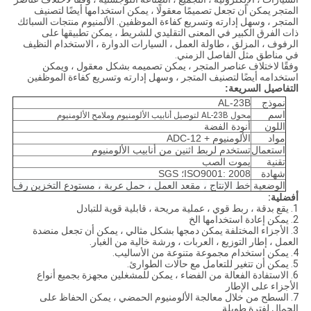
المتجر يمكن أن تجعل تصميمًا معقولًا ، يمكن استخدامها أيضًا لتصنيف
المتجر ، وسهل إدارته وتسريع كفاءة الموظفين. الألمنيوم منتجات السبائك
ذات الفرق الكبير في المعنى التقليدي للشريط ، يمكن تطبيقها على
الرفوف ، المزلق ، طاولة العمل ، السيارات الدوارة ، الاستخدام النظيف
في مناطق مثل الفاصل الزمني.
وفقًا لاختلاف عناصر المتجر ، يمكن تصميمه بشكل معقول ، ويمكن
استخدامه أيضًا لتصنيف المتجر ، وسهل إدارته وتسريع كفاءة الموظفين
التفاصيل السريعة:
نموذج
AL-23B
اسم
محول AL-23B لتوصيل أنابيب الألومنيوم وملامح الألومنيوم
اللون
أنودة الفضة
مواد
الألومنيوم + ADC-12
استعمال
تستخدم لربط اثنين من أنابيب الألومنيوم
تقنية
يموت الصب
شهادة
ISO9001: 2008؛ SGS
الوضعية
خط الإنتاج
،
مقعد العمل
،
حمل
عربة
،
مستودع التخزين
رف
أفضلية:
1. يقع بدقة ، ربط قوي ، عملية مريحة ، قابلية قوية للتبادل
2. يمكن إعادة استخدامها الخ
3. الأجزاء المختلفة يمكن دمجها بشكل مثالي ، يمكن أن تجعل منضدة
العمل ، إطار التوزيع ، العربات ، ورشة خالية من الغبار.
4. يمكن استخدام مجموعة متنوعة من الأساليب.
5. يمكن أن تتغير للتعامل مع حالات الطوارئ.
6. الاستفادة الفعالة من الفضاء ، يمكن للمشغلين مجهزة بجميع أنواع
الأجزاء على الإطار
7. السطح من خلال معالجة الألومنيوم الحمضي ، يمكن الحفاظ على
الجمال لفترة طويلة