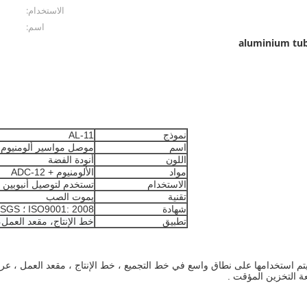
الاستخدام:
اسم:
aluminium tub
نموذج
AL-11
اسم
موصل مواسير ألومنيوم 
اللون
أنودة الفضة
مواد
الألومنيوم + ADC-12
الاستخدام
تستخدم لتوصيل أنبوبين م
تقنية
يموت الصب
شهادة
ISO9001: 2008 ؛ SGS
تطبيق
خط الإنتاج
،
مقعد العمل
،
يتم استخدامها على نطاق واسع في خط التجميع ، خط الإنتاج ، مقعد العمل ، ع
ة التخزين المؤقت .