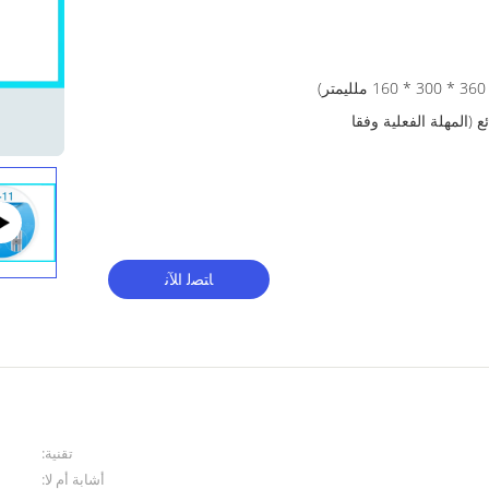
تلقي الودائع (المهلة الفعلية وفقا
ﺎﺘﺼﻟ ﺍﻶﻧ
تقنية:
أشابة أم لا: