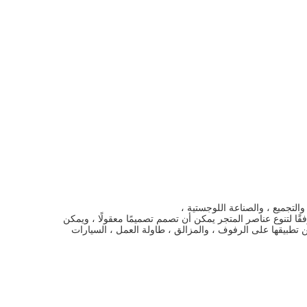
لتجميع ، والصناعة اللوجستية ،
ًا لتنوع عناصر المتجر يمكن أن تصمم تصميمًا معقولًا ، ويمكن
ن تطبيقها على الرفوف ، والمزالق ، طاولة العمل ، السيارات