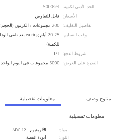
الحد الأدنى لكمية:
5000set
الأسعار:
قابل للتفاوض
تفاصيل التغليف:
200 مجموعات / الكرتون (الحجم: 360 * 300 * 160 ملليمتر)
وقت التسليم:
20-25 أيام woring بعد 
للكمية)
شروط الدفع:
T/T
القدرة على العرض:
5000 مجموعات في اليوم الواحد
منتوج وصف
معلومات تفصيلية
معلومات تفصيلية
مواد:
الألومنيوم + ADC-12
اللون:
أنودة الفضة