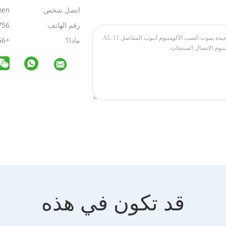
اتصل شخص:
Jace Chen
رقم الهاتف:
86-14775022756
ماذا؟:
+8614775022756
قد تكون في هذه