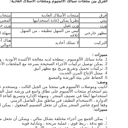
الفرق بين منتجات سبائك الألمنيوم ومنتجات الأسلاك العادية:
فرق
منتجات الأسلاك العادية
منتجات 
بيئي
نظريا يمكن إعادة استخدامها
المعنى
وزن
وزن ثقيل
وزن خ
ليس من السهل تنظيفه ، من السهل
مظهر خارجي
سهلة ا
إتلافه
هناك أخ
التركيب
لا تمتلك أخاديد
حوالي 2/3 من التثبي
مميزات :
1. مادة سبائك الألومنيوم ، سطحه لديه معالجة الأكسدة الأنودية ، ومكافحة التآكل
2. يمكن توصيل تركيبات الأجزاء الصحيحة بسرعة مع الملحقات الأخرى
3. تركيبات تحميل وتفريغ مريح مع مظهر أنيق
4. ممثل الإنتاج المرن الحديث
5. الحفاظ على بيئة الورشة والمصنع
وصف:
أنابيب وموصلات الألمنيوم هي منتجنا من الجيل الثالث ، ويستخدم 
يتم استخدام منتجات الألمنيوم على نطاق واسع في ورشة عمل الشركة 
استخدامها أيضًا في تصنيف المتجر ، وسهلة الإدارة وتسريع كفاءة ا
الدوارة ، الاستخدام النظيف في مناطق مثل الفاصل الزمني.
وفقا لتنوع عناصر المتجر يمكن أن تجعل التصميم المعقول ، يمكن 
مميزات:
1. يمكن الجمع بين أجزاء مختلفة بشكل مثالي ، ويمكن أن تجعل منضدة العمل ، وإطار التوزيع ، وعربات ، ورشة عمل خالية من الغبار.
2. تقع بدقة ، ربط قوي ، عملية مريحة ، وتبادلية قوية
3. يمكن استخدام مجموعة متنوعة من الأساليب.