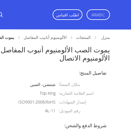
اطلب اقتباس
ARABIC
منزل
المنتجات
الألومنيوم أنابيب المفاصل
يموت الصب الألومني
الألومنيوم الاتصال
تفاصيل المنتج:
مكان المنشأ:
شنتشن، الصين
اسم العلامة التجارية:
Top-King
إصدار الشهادات:
ISO9001:2008;RoHS
رقم الموديل:
AL-11
شروط الدفع والشحن: