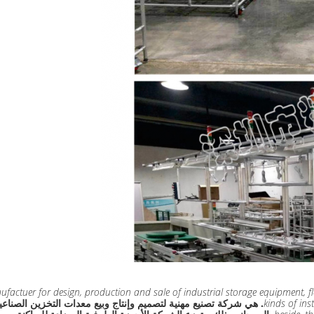
anufactuer for design, production and sale of industrial storage equipment
kinds of in
Shenzhen Jingji Technology Co.، Ltd. هي شركة تصنيع مهنية لتصميم وإنتاج وبيع معدا