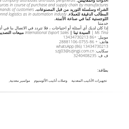
الأدوات والمقاييس.
e company distributes anti-static peripherals.
ources in course of purchase and supply chain by manufactures.
الشراء وسلسلة التوريد من قبل المصنوعات.
demands of customers.
المطالب الدقيقة للعملاء.
nnd logistics as in automation industy.
اللوجستية كما في صناعة الأتمتة.
خدمتنا
إذا كان لديك أي أسئلة أو احتياجات ، فلا تتردد في الاتصال بنا في 
Ms Tina |
السيدة تينا |
International Export Sales
مبيعات التصدير 
موبيل: +86 13434730213
هاتف: + 86-0755-28881106
whatsApp (86) 13434730213
سكايب: szjj03@szjingji.com.cn
ف ف: 3240408235
بطاقة:
تجهيزات الأنابيب المعدنية
وصلات أنابيب الألومنيوم
مواسير معدنية,