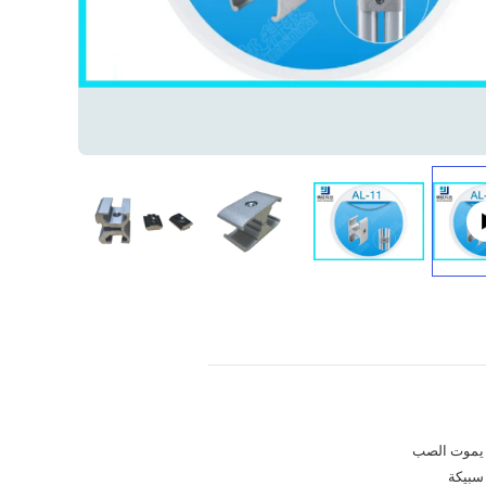
يموت الصب
سبيكة