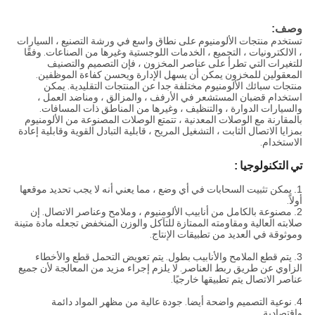
وصف:
تستخدم منتجات الألومنيوم على نطاق واسع في ورشة التصنيع ، السيارات
، الالكترونيات ، التجميع ، الخدمات اللوجستية وغيرها من الصناعات. وفقًا
للتغيرات التي تطرأ على عناصر المخزون ، فإن التصميم والتصنيف
المعقولين للمخزون يمكن أن يسهل الإدارة ويحسن كفاءة الموظفين.
منتجات سبائك الألومنيوم مختلفة جدا عن المنتجات التقليدية. يمكن
استخدام قضبان المستشعر في الأرفف ، والمزالق ، ومناضد العمل ،
والسيارات الدوارة ، والتنظيف ، وغيرها من المناطق ذات المسافات.
بالمقارنة مع الوصلات المعدنية ، تتمتع الوصلات المصنوعة من الألومنيوم
بمزايا الاتصال الثابت ، التشغيل المريح ، قابلية التبادل القوية وقابلية إعادة
الاستخدام.
تي
التكنولوجيا
:
1.
يمكن تثبيت السحابات في أي وضع ، مما يعني أنه لا يجب تحديد موقعها
أولاً.
2.
مصنوعة بالكامل من أنابيب الألومنيوم ، وملامح وعناصر الاتصال. إن
صلابته العالية ومقاومته الممتازة للتآكل والوزن المنخفض تجعله مادة متينة
وموثوقة في العديد من تطبيقات الإنتاج.
3.
يتم قطع الملامح والأنابيب بطول. يتم تعويض التحمل قطع والأخطاء
الزاوي عن طريق ربط العناصر. لا يلزم إجراء مزيد من المعالجة لأن جميع
عناصر الاتصال يتم تطبيقها خارجيًا.
4.
نوعية التصميم واضحة أيضا. جودة عالية من مظهر المواد دائمة
واقتصادية.