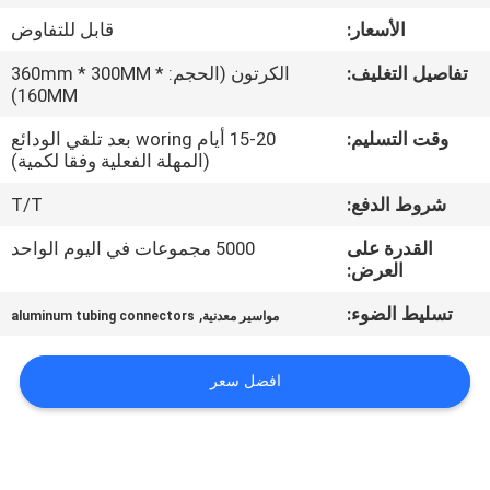
الجودة
الأسعار:
قابل للتفاوض
تفاصيل التغليف:
الكرتون (الحجم: 360mm * 300MM *
اتصل
160MM)
بنا
وقت التسليم:
15-20 أيام woring بعد تلقي الودائع
(المهلة الفعلية وفقا لكمية)
اطلب
شروط الدفع:
T/T
اقتباس
القدرة على
5000 مجموعات في اليوم الواحد
العرض:
خريطة
تسليط الضوء:
,
مواسير معدنية
aluminum tubing connectors
الموقع
افضل سعر
سياسة
الخصوصية