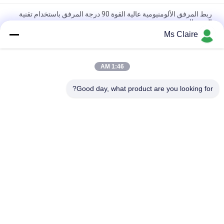
ربط المرفق الألومنيومية عالية القوة 90 درجة المرفق باستخدام تقنية
الصب الصب
Ms Claire
ISO9001 معتمد صب الصب الصب الصفري الفضي الألومنيوم المشترك
لأنظمة الأنابيب العالية والحالات العمل الصناعية
1:46 AM
90 درجة إمرأة حضرت أنابيب الألومنيوم المشتركة الصب الصب ذراع
الكوع للأنظمة رف الأنابيب
Good day, what product are you looking for?
فئات شعبية
جميع
الأنابيب المعدنية 
موصلات الأنابيب 
المفاصل
المعدنية
سبائك الألومنيوم 
الألومنيوم أنابيب 
الأنابيب
المفاصل
الأنابيب البلاستيكية 
موصلات أنابيب الكروم
المفاصل