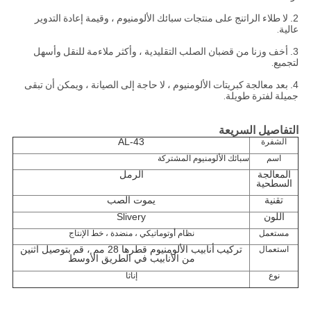
2.
لا طلاء الراتنج على منتجات سبائك الألومنيوم ، وقيمة إعادة التدوير
عالية.
3.
أخف وزنا من قضبان الصلب التقليدية ، وأكثر ملاءمة للنقل وأسهل
لتجميع.
4.
بعد معالجة كبريتات الألومنيوم ، لا حاجة إلى الصيانة ، ويمكن أن تبقى
جميلة لفترة طويلة.
التفاصيل السريعة
AL-43
الشفرة
اسم
سبائك الألومنيوم المشتركة
المعالجة
الرمل
السطحية
تقنية
يموت الصب
اللون
Slivery
مستعمل
نظام أوتوماتيكي ، منضدة ، خط الإنتاج
تركيب
أنابيب الألومنيوم قطرها 28 مم ، قم
بتوصيل اثنين
استعمال
من الأنابيب في الطريق الأوسط
نوع
إناثا