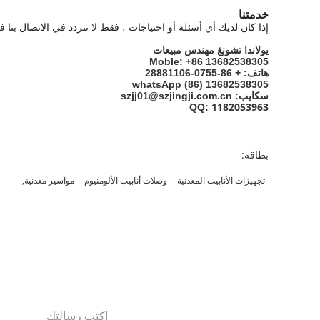
خدمتنا
إذا كان لديك أي أسئلة أو احتياجات ، فقط لا تتردد في الاتصال بنا
مهندس مبيعات
يولاندا تشونغ
Moble: +86 13682538305
هاتف: + 86-0755-28881106
whatsApp (86) 13682538305
سكايب: szjj01@szjingji.com.cn
1182053963
QQ:
بطاقة:
تجهيزات الأنابيب المعدنية
وصلات أنابيب الألومنيوم
مواسير معدنية,
اكتب رسالتك