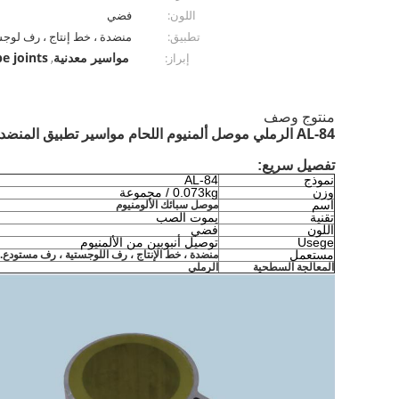
اللون:
فضي
تطبيق:
منضدة ، خط إنتاج ، رف لوج
مواسير معدنية
e joints
إبراز:
,
منتوج وصف
AL-84 الرملي موصل ألمنيوم اللحام مواسير تطبيق المنضدة ، خط الانتاج ، رف اللوجستية ، مستودع
تفصيل سريع:
نموذج
AL-84
وزن
0.073kg / مجموعة
اسم
موصل سبائك الألومنيوم
تقنية
يموت الصب
اللون
فضي
Usege
توصيل أنبوبين من الألمنيوم
مستعمل
منضدة ، خط الإنتاج ، رف اللوجستية ، رف مستودع.
المعالجة السطحية
الرملي