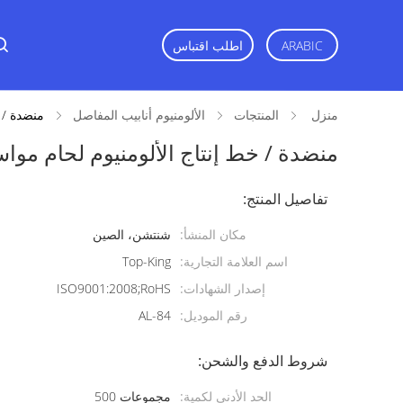
اطلب اقتباس
ARABIC
منزل
المنتجات
الألومنيوم أنابيب المفاصل
منضدة / خط إن
منضدة / خط إنتاج الألومنيوم لحام مواسير AL-84 موصل السفع ا
تفاصيل المنتج:
مكان المنشأ:
شنتشن، الصين
اسم العلامة التجارية:
Top-King
إصدار الشهادات:
ISO9001:2008;RoHS
رقم الموديل:
AL-84
شروط الدفع والشحن:
الحد الأدنى لكمية:
مجموعات 500