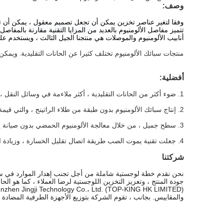
وصف:
وفقا لتغير عناصر تخزين يمكن أن تجعل تصميم معقول ، يمكن أن ت
تتميز مفاصل الألومنيوم بالعديد
من المزايا التقنية مقارنة
بالمفاصل ا
أنابيب الألومنيوم والموصلات هي منتجنا الجيل الثالث ، ويستخدم عل
منتجات سبائك الألومنيوم تختلف كثيرا عن الحانات التقليدية. وي
أفضلية:
1. ضوء أكثر من الحانات التقليدية ، أكثر ملاءمة في وسائل النقل ، أكثر سهولة في التجمع.
2. إنتاج سبائك الألومنيوم بدون طبقة من طلاء الراتينج ، والتي قيمة إعادة تدويرها أعلى.
3. سطح جميل ، من خلال معالجة الألومنيوم الحمضي بدون صيانة يمكن أن تبقي جميلة وقت طويل
4. جعلت تقنية يموت الصب طريقة اتصال تقليل الخسارة ، وزيادة الجمالية.
شركتنا
نحن نقدم خطة لوجستية شاملة من أجل تجنب إهدار الموارد في سي
جودة المنتج ، وتعزيز التخزين اللوجستية لرضا العملاء ، كما هو الحا
والمقاييس.
بجانب ، تقوم الشركة بتوزيع الأجهزة الطرفية المضادة ل