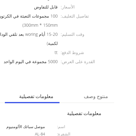
الأسعار:
قابل للتفاوض
تفاصيل التغليف:
300mm * 150mm)
وقت التسليم:
15-20 أيام woring بعد 
لكمية)
شروط الدفع:
tt
القدرة على العرض:
5000 مجموعة في اليوم الواحد
منتوج وصف
معلومات تفصيلية
معلومات تفصيلية
اسم:
موصل سبائك الألومنيوم
الشفرة:
AL-84