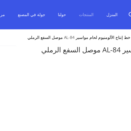
المنزل
المنتجات
حولنا
جولة في المصنع
مرا
تاج الألومنيوم لحام مواسير AL-84 موصل السفع الرملي
لرملي