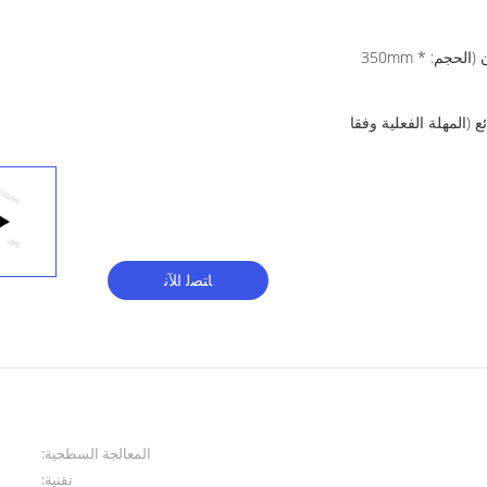
100 مجموعات التعبئة في الكرتون (الحجم: 350mm *
تلقي الودائع (المهلة الفعلية وفقا
ﺎﺘﺼﻟ ﺍﻶﻧ
المعالجة السطحية:
تقنية: