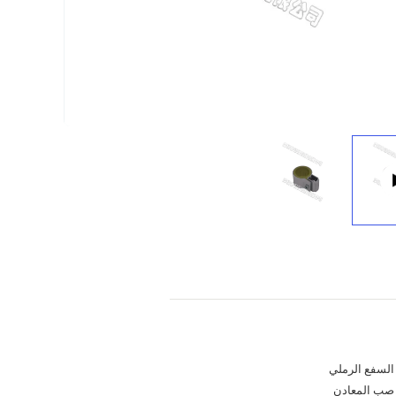
السفع الرملي
صب المعادن