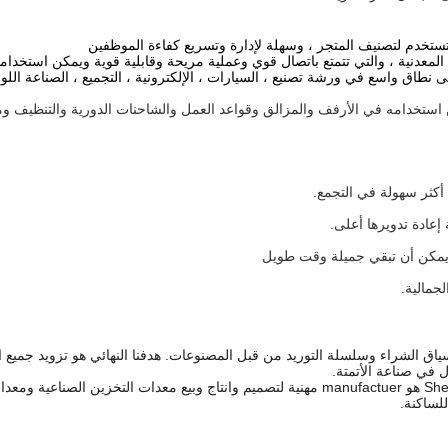
ستخدم لتصنيف المتجر ، وسهلة لإدارة وتسريع كفاءة الموظفين
لمعدنية ، والتي تتمتع باتصال قوي وعملية مريحة وقابلية قوية ويمكن استخدامه
ى نطاق واسع في ورشة تصنيع ، السيارات ، الإلكترونية ، التجميع ، الصناعة اللو
مكن استخدامه في الأرفف والمزالق وقواعد العمل والشاحنات الدورية والتنظيف 
اق الشراء وسلسلة التوريد من قبل المصنوعات.
هدفنا النهائي هو تزويد جميع ا
ل في صناعة الأتمتة.
Shenzhen Jingji Technology Co.، Ltd. (TOP-KING HK LIMITED) هو manufactuer مهنية لتصميم وا
لساكنة.