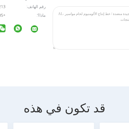
رقم الهاتف:
86-13434730213
ماذا؟:
+8613682538305
قد تكون في هذه