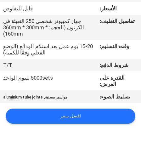
الجودة
الأسعار:
قابل للتفاوض
تفاصيل التغليف:
جهاز كمبيوتر شخصى 250 التعبئة في
اتصل
الكرتون (الحجم: 360mm * 300mm *
بنا
160mm)
وقت التسليم:
15-20 يوم عمل بعد استلام الودائع (الوضع
الفعلي وفقا للكمية)
اطلب
اقتباس
شروط الدفع:
T/T
القدرة على
5000sets لليوم الواحد
العرض:
خريطة
الموقع
تسليط الضوء:
,
مواسير معدنية
aluminium tube joints
سياسة
افضل سعر
الخصوصية