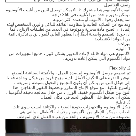
الوضعية
اللوجستي الرف ، منضدة ، خط الإنتاج ، رف المستودع
وصف التفاصيل
أنبوب الألومنيوم هذا مشترك AL-5 يمكن توصيل اثنين من أنابيب الألومنيوم
، يمكن تدوير واحدة من الأنابيب في 360 درجة.
مما يجعل رفوف الأنبوب أو منضدة أكثر مرونة.
وقد نتج عن الصلابة العالية والمقاومة الفائقة للتآكل والوزن المنخفض لهذه
المادة أن تصبح مادة مجربة وموثوقة في العديد من تطبيقات الإنتاج ، كما
أن جودة التصميم واضحة أيضًا. إن المظهر العالي للمواد يؤدي تذكرة دائمة
من الفوائد الاقتصادية.
ميزات:
1. البيئية
الألمنيوم هي مواد قابلة لإعادة التدوير بشكل كبير ، جميع التجهيزات من
مواد الألمنيوم التي يمكن إعادة تدويرها.
2. Flexibiliy
تم تصميم موصل الألومنيوم لمنضدة العمل ، والأتمتة الصناعية للمصنع
لتوفير القدرة على التكيف الأمثل. لديه مزيج فريد من هيكل وحاجة فقط
إلى هيكل الترباس يمكن أن يكون التجميع والتحول بسيطة وسريعة ،
وأسرع للتكيف مع موقع الإنتاج المتكرر وتخطيط التغيير المفاجئ. هذا
النوع من هيكل الألمنيوم خفيف الوزن ، من خلال معالجة دقيقة للألومينا ،
يمكن أن يحافظ على المظهر الجيد في مكان العمل.
3. قابلية
هيكل الألومنيوم والتجهيزات بجودة الضوء ، والكثافة ليست سوى ثلث
الصلب ، يمكن للإطار من الألومنيوم وعربات الأطفال ، والتي هي
مصنوعة من مادة الألومنيوم ، والحد من عبء العمل لدى الموظف.