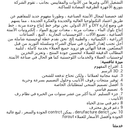
التشغيل الآلي وغيرها من الأدوات والمقاييس.
بجانب ، تقوم الشركة
بتوزيع الأجهزة الطرفية المضادة للساكنة.
لقد خصصنا لمجال الأتمتة الصناعية ، وطورنا مفهوم جديد للمفاهيم عن
طريق اعتماد التكنولوجيا العالية والجديدة والفكرة الجديدة ، مما يسهم
في وضع إدارة DIY و JIT الدولي.
نحن نوفر خط إنتاج وحدة مرنة ، خط
إنتاج بلوك البناء ، معدات مرنة ، معدات توزيع المواد ، إلكترونيات الأتمتة
الصناعية ، تصنيع الآلات ، اللوجيستيات التجارية ، التبغ ، الصناعات
الزراعية ، الكيميائية ، والطبية إلخ. نحن نقدم خطة لوجيستية شاملة من
أجل تجنب إهدار الموارد في سياق الشراء وسلسلة التوريد من قبل
المصنّعين.
هدفنا النهائي هو تزويد جميع العملاء بخدمة كاملة ، لتلبية
المطالب الدقيقة للعملاء.
لتحسين جودة المنتج ، وتعزيز التخزين
لوجستيات العملاء والخدمات اللوجستية كما هو الحال في صناعة الأتمتة.
ميزة تنافسية:
1. اقتراح المفهوم
2. 3D الرسم
3. عينة مجانية لعملائنا ، ولكن تحتاج تدفعه للشحن.
4. توفير منتجات رفوف الأنابيب وحلول التصميم بسرعة وحرية
5. أفضل تصميم المنحى لمتطلباتك الخاصة
6
.
تصميم قياسي
7. جزء التسليم
.
لدينا أكثر من عشر سنوات من الخبرة في نظام رف
الأنابيب ،
8. دعم فني مدى الحياة
9. دعم فريق محترف
10. نحن derufacture derict ، يمكن contrct الجودة والسعر ، لبيع عالية
الجودة وأفضل الأسعار للعملاء forout.
خدمتنا