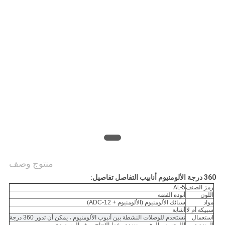
منتوج وصف
360 درجة الألومنيوم أنابيب التفاصل
تفاصيل:
رمز الصنف
AL-5
اللون
أنودة الفضة
مواد
سبائك الألومنيوم (الألومنيوم + ADC-12)
سبيكة أم لا
أشابة
استعمال
تستخدم للوصلات النشطة بين أنبوب الألومنيوم ، يمكن أن تدور 360 درجة