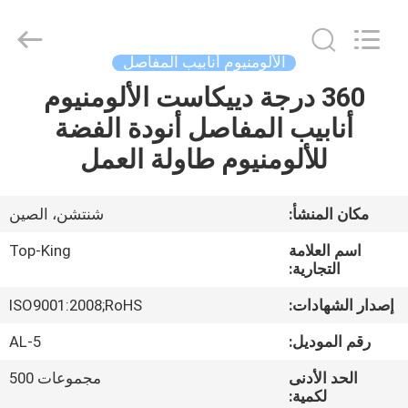
Shenzhen
Jingji
Technology
Co.,
Ltd..
الألومنيوم أنابيب المفاصل
All
Rights
Reserved.
360 درجة دييكاست الألومنيوم
المنزل
أنابيب المفاصل أنودة الفضة
المنتجات
للألومنيوم طاولة العمل
حولنا
مكان المنشأ:
شنتشن، الصين
اسم العلامة
Top-King
جولة
التجارية:
في
إصدار الشهادات:
ISO9001:2008;RoHS
المصنع
رقم الموديل:
AL-5
الحد الأدنى
مجموعات 500
مراقبة
لكمية: