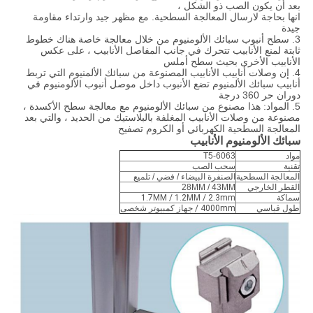
بعد أن يكون الصب ذو الشكل ،
انها بحاجة لارسال المعالجة السطحية. مع مظهر جيد وارتداء مقاومة
جيدة
3. سطح أنبوب سبائك الألومنيوم من خلال معالجة خاصة هناك خطوط
ثابتة لمنع الأنابيب تتحرك في جانب المفاصل الأنابيب ، على عكس
الأنابيب الأخرى بحيث سطح أملس
4. إن وصلات أنابيب الأنابيب المصنوعة من سبائك الألمنيوم التي تربط
أنابيب سبائك الألمنيوم تضع الأنبوب داخل موصل أنبوب الألومنيوم في
دوران حر 360 درجة
5. المواد: هذا مصنوع من سبائك الألومنيوم مع معالجة سطح الأكسدة ،
مصنوعة من وصلات الأنابيب المغلفة بالبلاستيك من الحديد ، والتي بعد
المعالجة السطحية الكهربائي أو الكروم تصفيح
سبائك الألومنيوم الأنابيب
مواد
6063-T5
تقنية
سحب الصب
المعالجة السطحية
الصنفرة البيضاء / فضي / تلميع
القطر الخارجي
28MM / 43MM
سماكة
1.7MM / 1.2MM / 2.3mm
طول قياسي
4000mm / جهاز كمبيوتر شخصى