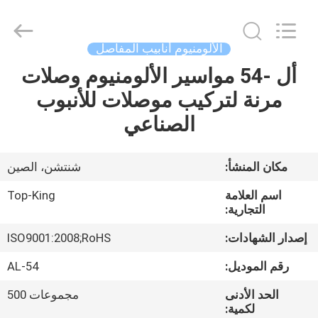
Shenzhen
Jingji
Technology
Co.,
Ltd..
الألومنيوم أنابيب المفاصل
All
Rights
Reserved.
أل -54 مواسير الألومنيوم وصلات
المنزل
مرنة لتركيب موصلات للأنبوب
المنتجات
الصناعي
حولنا
مكان المنشأ:
شنتشن، الصين
اسم العلامة
Top-King
جولة
التجارية:
في
إصدار الشهادات:
ISO9001:2008;RoHS
المصنع
رقم الموديل:
AL-54
الحد الأدنى
مجموعات 500
مراقبة
لكمية: