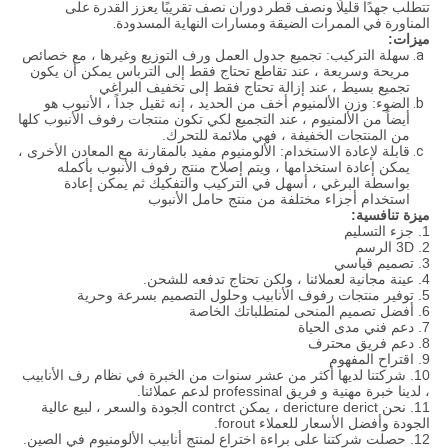
تتطلب جهدًا قليلًا ونصف قطر دوران نصف تقريبًا يعزز القدرة على
المناورة في الممرات الضيقة ومسارات النهاية المسدودة.
ميزات:
سهلة التركيب: تجميع جدول العمل ورف التوزيع وغيرها ، مع خصائص
مريحة وسريعة ، عند تقاطع تحتاج فقط إلى الترباس يمكن أن يكون
تجميع بسيط ، عند إزالة تحتاج فقط إلى تخفيف البراغي
الضوء: وزن الألمنيوم أخف من الحديد ، إنه ثقيل جداً ، الأنبوب هو
أيضاً من الألمنيوم ، عند التجميع لكي تكون منتجات رفوف الأنبوب كلها
من المنتجات الخفيفة ، فهي ملائمة للتحرك.
قابلة لإعادة الاستخدام: الألومنيوم مفيد بالمقارنة مع المعادن الأخرى ،
يمكن إعادة استخدامها ، ويتم إصلاح منتج رفوف الأنبوب بأكمله
بواسطة البرغي ، أسهل في التركيب والتفكيك ثم يمكن إعادة
استخدام أجزاء مختلفة من منتج حامل الأنبوب
ميزة تنافسية:
1. جزء التسليم
2. 3D الرسم
3. تصميم قياسي
4. عينة مجانية لعملائنا ، ولكن تحتاج تدفعه للشحن.
5. توفير منتجات رفوف الأنابيب وحلول التصميم بسرعة وحرية
6. أفضل تصميم المنحى لمتطلباتك الخاصة
7. دعم فني مدى الحياة
8. دعم فريق محترف
9. اقتراح المفهوم
10. شركتنا لديها أكثر من عشر سنوات من الخبرة في نظام رف الأنابيب
، لدينا خبرة مهنية و فريق professinal لدعم عملائنا.
11. نحن dericture derict ، يمكن contrct الجودة والسعر ، لبيع عالية
الجودة وأفضل الأسعار للعملاء forout.
12. حصلت شركتنا على براءة اختراع لمنتج أنابيب الألومنيوم في الصين.