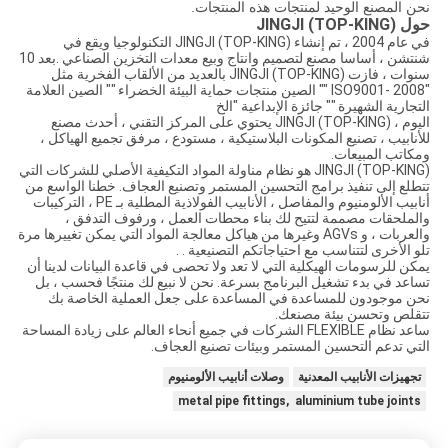
نحن المصنع الوحيد لمنتجات هذه المنتجات.
حول JINGJI (TOP-KING)
في عام 2004 ، تم إنشاء JINGJI (TOP-KING) التكنولوجيا ويقع في
شنتشن ، أساسا مصنع لتصميم وانتاج وبيع معدات التخزين الصناعي .بعد 10
سنوات ، فازت JINGJI (TOP-KING) بالعديد من الألقاب الفخرية مثل
"ISO9001- 2008 "" الصين منتجات حماية البيئة الخضراء "" الصين العلامة
التجارية الشهيرة "" جائزة الإبداعية "الخ
اليوم ، JINGJI (TOP-KING) يحتوي على المركز التقني ، أحدث مصنع
للأنابيب ، تصنيع المكونات البلاستيكية ، مستودع ، مرفق تجميع الهياكل ،
ومكاتب المبيعات.
JINGJI (TOP-KING) هو نظام مناولة المواد التكيفية الأصلي للشركات التي
تتطلع إلى تنفيذ برامج التحسين المستمر وتصنيع العجاف. خطنا الواسع من
أنابيب الألومنيوم والمفاصل ، الأنابيب الفولاذية المطلية بـ PE ، التركيبات
والملحقات مصممة لتتيح لك بناء محطات العمل ، ورفوف التدفق ،
والعربات ، و AGVs وغيرها من هياكل معالجة المواد التي يمكن تغييرها مرة
تلو الأخرى لتتناسب مع احتياجاتكم التصنيعية . .
يمكن للرسومات الهيكلية التي لا تعد ولا تحصى في قاعدة البيانات لدينا أن
تساعد في بدء تشغيل البرنامج بسرعة. نحن لا نبيع لك منتجًا فحسب ، بل
نحن موجودون للمساعدة في المساعدة على جعل العملية الخاصة بك
تتقلص وتحسن بيئة مصنعك.
ساعد نظام FLEXIBLE الشركات في جميع أنحاء العالم على زيادة المساحة
التي تدعم التحسين المستمر وبيئات تصنيع العجاف.
تجهيزات الأنابيب المعدنية
وصلات أنابيب الألومنيوم
metal pipe fittings, aluminium tube joints