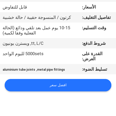
الجودة
الأسعار:
قابل للتفاوض
تفاصيل التغليف:
كرتون / المنسوجة حقيبة / حالة خشبية
اتصل
بنا
وقت التسليم:
10-15 يوم عمل بعد تلقي ودائع (الحالة
الفعلية وفقا لكمية)
شروط الدفع:
tt, L/C, ويسترن يونيون
اطلب
اقتباس
القدرة على
5000sets لليوم الواحد
العرض:
تسليط الضوء:
,
خريطة
aluminium tube joints
metal pipe fittings
الموقع
افضل سعر
سياسة
الخصوصية