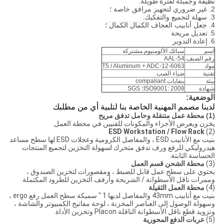
نظيفة وجميلة لفترة طويلة.
2. غير ضروري لتجهيز مرافق خاصة ؛
3. سهلة لتجميع والتفكيك.
4.
جعل
أنابيب العجاف
الكمال الكمال ؛
5.
تعديل مريحة
6.
إعادة التدوير
اسم
سبائك الألومنيوم مشتركة
رقم الصنف.
AAL-54
مواد
6063-T5 / Aluminum + ADC-12
تقنية
ضياء الصب
بيئة
بنفايات compaliant
شهادة
ISO9001: 2008؛ SGS
الوضعية:
لدينا مصمم المهنية الخاصة بنا لتلبية أي من مطلبك
(1)
محطة عمل متنقلة وحامل تدفق مريح
يخزن ويعرض الأجزاء والمكونات للفنيين في محطة العمل.
ESD Workstation / Flow Rack
(2)
بنيت مع الأنابيب ESD ، والمفاصل الكرومية وعجلات ESD لها سطح مساعد
هيدروليكي للرفع ورف تدفق متحرك لسهولة التخزين لتجميع المنتجات
الحساسة الثابتة.
(3)
محطة الشحن قسم العمل
يحتوي على سطح عمل قابل للضبط ، ومقصورات لتخزين الصندوق ،
وممرات ناقل الأسطوانة / الشريحة وأرفف التخزين للطرود المكتملة.
(4)
محطة العمل الثقيلة
بنيت مع أنابيب 43mm والمفاصل لديها 1 ″ سميكة سطح العمل رفع ergo ،
وسهولة الوصول إلى العناصر المخزنة ، لوحة مفاتيح الكمبيوتر والشاشة ،
وتزويد قطع ناقل الأسطوانة الناقلة Placon وتخزين الأداة.
(5)
عربات الدفع المحورية