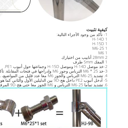
كيفية تثبيت
1- تأكد من وجود الأجزاء التالية:
1 H-14D
1 H-15D
1 M6-25
1 M6
2 28mm أنابيب من اختيارك
1 المفك 5mm طرف
2-خذ موصل H-14D وموصل H-15D وجماعتها حول أنبوب PE1.
3-خذ M6 * 25 الترباس وجوز M6 وإدراجها في فتحات المقابلة. تأكد من وضع الترباس على الجانب أكثر سهولة.
4. تشديد M6-25 الترباس والجوز M6 معا عدد قليل من المواضيع، ولكن لا أكثر.
5- أدخل أنبوب PE2 داخل هج-9D بين الدليلين الأول والثاني كما هو مبين في الخطة.
6. تشديد تماما M6-25 الترباس و M6 الجوز معا حتى هج-9D المرفقة بقوة إلى اثنين من الأنابيب. يوصى بقوة 9.8 نانومتر لهذه الخطوة.