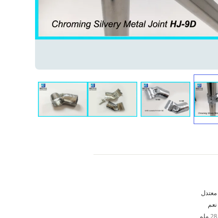
معتدل
نعم
28 ملم