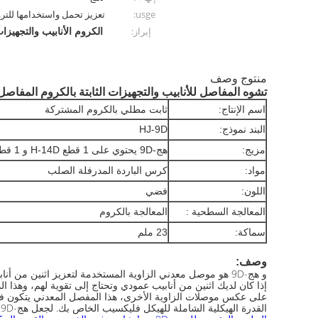
usge:
تعزيز تحمل واستخدامها للت
الكروم الأنابيب والتجهيزا
إبراز:
منتوج وصف
تشوه المفاصل للأنابيب والتجهيزات الثابتة بالكروم المفاصل 
اسم الإنتاج:
ثابت مطلي بالكروم المشتركة
البند نموذج:
HJ-9D
مزيج:
هج-9D يحتوي على 1 قطع H-14D و 1 قطع H-15D، 1 مجموعة من M6 * 25 فضي
مواد:
كرس الباردة المدرفلة الصلب
اللون:
فضي
المعالجة السطحية :
المعالجة بالكروم
سماكة:
23 ملم
وصف:
إذا كان لديك اثنين من أنابيب عمودي وتحتاج إلى تقوية لهم، وهذا المشترك هو الحل 
على عكس موصلات الزاوية الأخرى، هذا المفصل المعدني يتكون فقط 
القدرة الهيكلية الشاملة للهيكل فليكسيب الخاص بك. لجعل هج-9D، تحتاج إلى توصيل H-14D و H-15D مع واحد M6-12 الترباس واحد M6 الجوز.