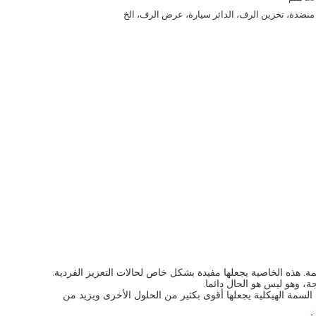
منضدة، تخزين الرف، الدائر سيارة، عرض الرف، الخ
زاوية المستخدمة لتعزيز اثنين من أنابيب عمودي. على عكس هج-7D، هج-12D، هذا المشترك لديه زاوية 45 درجة دائمة. هذه الخاصية يجعلها مفيدة بشكل خاص لحالات التعزيز الفردية.
لسمة الهيكلية يجعلها أقوى بكثير من الحلول الأخرى ويزيد من