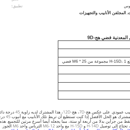
روس
تطبيق::
ت
المجلفن الأنابيب والتجهيزات
,
المعدنية فضي هج-9D
و هج-9D هو موصل معدني ال
الأفضل إذا كنت تستطيع أن تربط تلك الأنابيب مع أنبوب 45 درجة، وهو ليس هو الحال دائما.
من جزأين بدلا من أربعة أو ستة، مما يجعله أيضا أسرع مرتين للتجميع. هذه ا