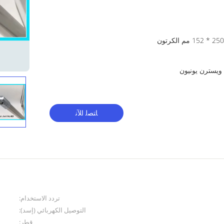
 ويسترن يونيون
ﺎﺘﺼﻟ ﺍﻶﻧ
تردد الاستخدام:
التوصيل الكهربائي (إسد):
قطر: