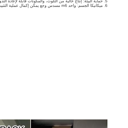
5. حماية البيئة: إنتاج خالية من التلوث، والمكونات قابلة لإعادة التدوير تماما، والقضاء على النفايات، وهو ما يتماشى تماما مع مفهوم حماية البيئة الدولية
6. ميكانيكا الجسم: واحد m6 مسدس وجع يمكن إكمال عملية التثبيت. مفهوم متعدد الأغراض يستخدم لإفساح المجال كاملا للفوائد الاقتصادية.