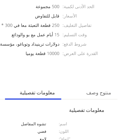
الحد الأدنى لكمية:
500 مجموعة
الأسعار:
قابل للتفاوض
تفاصيل التغليف:
250 قطعة التعبئة معا في 300 * 250 * 152 مم الكرتون
وقت التسليم:
15 أيام عمل مع بو والودائع
شروط الدفع:
دولارات ترينيداد وتوباغو، مؤسسة
القدرة على العرض:
10000 قطعة يوميا
منتوج وصف
معلومات تفصيلية
معلومات تفصيلية
اسم:
تشوه المفاصل
اللون:
فضي
"إنهاء":
لامع