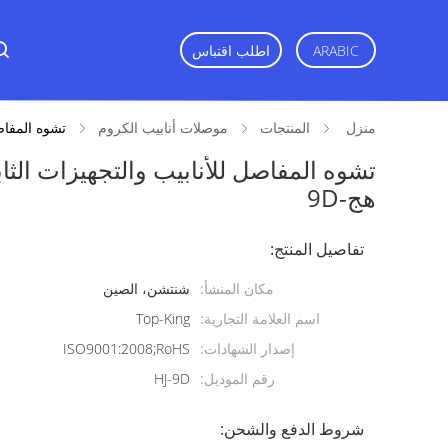
اطلب اقتباس
ARABIC
منزل
المنتجات
موصلات أنابيب الكروم
تشوه المفاصل
تشوه المفاصل للأنابيب والتجهيزات الثا
هج-9D
تفاصيل المنتج:
مكان المنشأ:
شنتشن، الصين
اسم العلامة التجارية:
Top-King
إصدار الشهادات:
ISO9001:2008;RoHS
رقم الموديل:
HJ-9D
شروط الدفع والشحن: