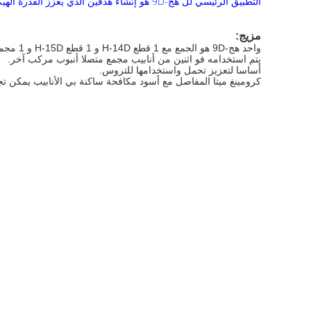
التطبيق الرئيسي لل هج-9D هو إنشاء هدفين الذي يعزز القدرة الهيكلية للهياكل.
مزيج:
واحد هج-9D هو الجمع مع 1 قطع H-14D و 1 قطع H-15D و 1 مجموعة من m6 * 25 فضي الترباس و الجوز
يتم
استخدامه فو اثنين من أنابيب مجمع متصلا أنبوب مركب آخر.
أساسا لتعزيز تحمل واستخدامها للتروس.
كرومينغ ميتا المفاصل مع أسود
مكافحة ساكنة بي الأنابيب يمكن تجم