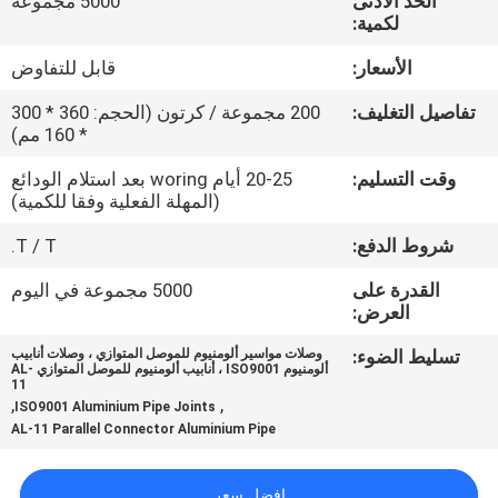
الحد الأدنى
5000 مجموعة
الجودة
لكمية:
الأسعار:
قابل للتفاوض
اتصل
تفاصيل التغليف:
200 مجموعة / كرتون (الحجم: 360 * 300
بنا
* 160 مم)
وقت التسليم:
20-25 أيام woring بعد استلام الودائع
اطلب
(المهلة الفعلية وفقا للكمية)
اقتباس
شروط الدفع:
T / T.
القدرة على
5000 مجموعة في اليوم
SITEMAP
العرض:
تسليط الضوء:
وصلات مواسير ألومنيوم للموصل المتوازي ، وصلات أنابيب
سياسة
ألومنيوم ISO9001 ، أنابيب ألومنيوم للموصل المتوازي AL-
11
,
,
الخصوصية
ISO9001 Aluminium Pipe Joints
AL-11 Parallel Connector Aluminium Pipe
افضل سعر