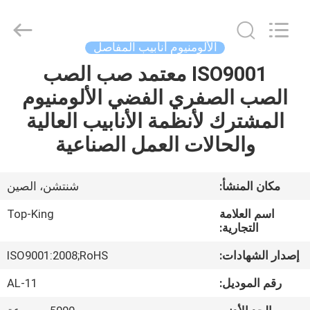
Shenzhen
Jingji
Technology
Co.,
Ltd..
الألومنيوم أنابيب المفاصل
All
Rights
Reserved.
ISO9001 معتمد صب الصب
المنزل
الصب الصفري الفضي الألومنيوم
المنتجات
المشترك لأنظمة الأنابيب العالية
والحالات العمل الصناعية
حولنا
مكان المنشأ:
شنتشن، الصين
جولة
اسم العلامة
Top-King
في
التجارية:
المصنع
إصدار الشهادات:
ISO9001:2008;RoHS
رقم الموديل:
AL-11
مراقبة